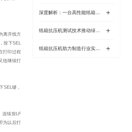
深度解析：一台高性能纸箱抗压试验机如何为企业节省巨额包装成本
纸箱抗压机测试技术推动绿色环保包装领域发展
时为离开线方
按下SEL
纸箱抗压机助力制造行业实现产品安全运输
在打印过程
又纽继续打
SEL键，
连续按LF
即为以后打