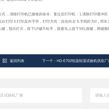
式 ，清除打印机已接收的命令。
复位后打印机：1.清除打印缓冲区 
反白打印 5.打印反向字符，打印方向：自右向左 6.字间距为0，而长
L键，指示灯灭；按下LF键不松手，跟着马上按下SEL按键，两键都
返回列表
下一个：
HD-E702恒温恒湿试验机供应厂