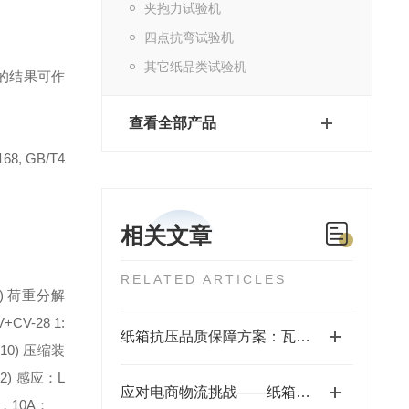
夹抱力试验机
四点抗弯试验机
其它纸品类试验机
的结果可作
查看全部产品
168, GB/T4
相关文章
RELATED ARTICLES
4) 荷重分解
V-28 1:
纸箱抗压品质保障方案：瓦楞纸箱抗压强度与堆码性能检测
10) 压缩装
12) 感应：L
应对电商物流挑战——纸箱抗压强度测试对饮料线上销售的影响
z，10A；