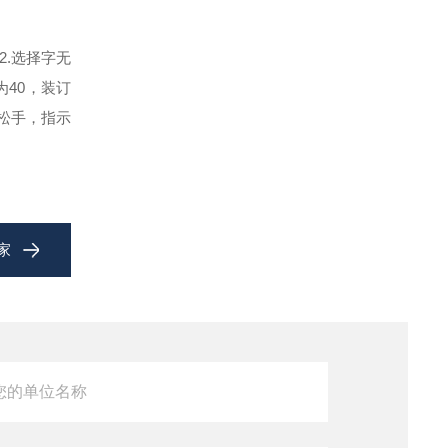
2.选择字无
为40，装订
松手，指示
家