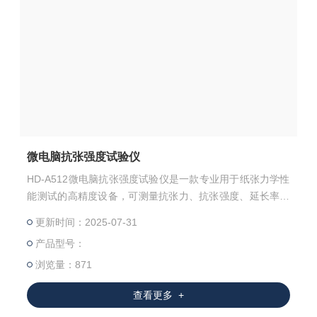
微电脑抗张强度试验仪
HD-A512微电脑抗张强度试验仪是一款专业用于纸张力学性
能测试的高精度设备，可测量抗张力、抗张强度、延长率等
参数。采用步进电机驱动和滚珠丝杆传动系统，配备高灵敏
更新时间：2025-07-31
度力值传感器，测试精度≤0.5%。7寸触摸屏操作界面简洁直
产品型号：
观，支持多单位切换和多种控制模式。仪器符合GB/T 12914
-2018等国内外标准，具有过载保护功能，机身尺寸700×42
浏览量：871
0×325mm，适用于实验室精准检测和质量控制。
查看更多 +