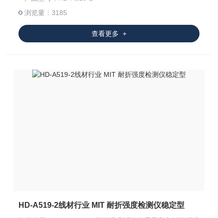
试，适用于造纸包装印刷行业、通信设备线材制造业以及相
关行业科研机构和质检部门。
浏览量：3185
查看更多 +
HD-A519-2线材行业 MIT 耐折强度检测仪稳定型