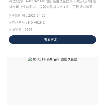
海达仪器HD-A519-2 MIT耐折强度试验仪用于测定纸张纤维
材料耐折性能测试，仪器为单折头MIT式，可根据试验要求
设定试样纵横向、张力大小、折叠次数。主要用于纸张、纤
更新时间：2026-04-20
维织布、金属薄片、塑料薄膜以及复合材料的耐折强度测
产品型号：HD-A519-2
试，适用于造纸包装印刷行业、通信设备线材制造业以及相
关行业科研机构和质检部门。
浏览量：3785
查看更多 +