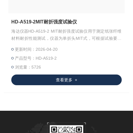
HD-A519-2MIT耐折强度试验仪
海达仪器HD-A519-2 MIT耐折强度试验仪用于测定纸张纤维
材料耐折性能测试，仪器为单折头MIT式，可根据试验要求
设定试样纵横向、张力大小、折叠次数。主要用于纸张、纤
更新时间：2026-04-20
维织布、金属薄片、塑料薄膜以及复合材料的耐折强度测
产品型号：HD-A519-2
试，适用于造纸包装印刷行业、通信设备线材制造业以及相
关行业科研机构和质检部门。
浏览量：5726
查看更多 +