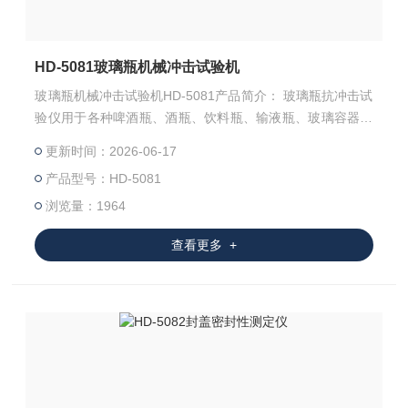
HD-5081玻璃瓶机械冲击试验机
玻璃瓶机械冲击试验机HD-5081产品简介： 玻璃瓶抗冲击试
验仪用于各种啤酒瓶、酒瓶、饮料瓶、输液瓶、玻璃容器等
各类玻璃瓶进行抗冲击试验，GB/T 6552-2015 《玻璃容器
更新时间：2026-06-17
抗机械冲击试验方法》YBB00382004-2015抗机械冲击测定
产品型号：HD-5081
法 标准设计制造，是各质检机构、啤酒厂、玻璃瓶生产企业
所需检测仪器。
浏览量：1964
查看更多 +