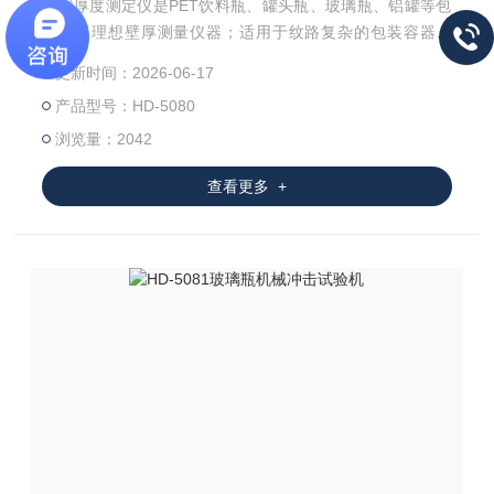
瓶壁厚度测定仪是PET饮料瓶、罐头瓶、玻璃瓶、铝罐等包
装容器理想壁厚测量仪器；适用于纹路复杂的包装容器壁
厚、底厚的精确测量。具有方便、耐用、精度高、价格低廉
更新时间：2026-06-17
等优势。广泛应用于玻璃瓶、塑料瓶/桶生产企业及药品、保
产品型号：HD-5080
健品、化妆品、饮料、食用油、酒类生产企业。
浏览量：2042
查看更多 +