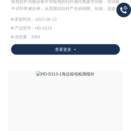
箱包拉杆试验设备针对箱包的拉杆做往复疲劳试验．在试验
中试件将被拉伸，从而测试拉杆产生的间隙、松脱、连接杆
故障、变形等．
更新时间：2023-08-13
产品型号：HD-D115
浏览量：3384
查看更多 +