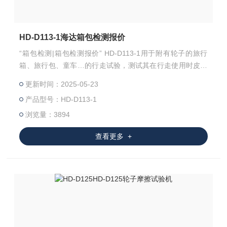
HD-D113-1海达箱包检测报价
“箱包检测|箱包检测报价” HD-D113-1用于附有轮子的旅行
箱、旅行包、童车…的行走试验，测试其在行走使用时皮箱
轮之使用品质，通过测试里程、测试速度，以检视皮箱轮之
更新时间：2025-05-23
耐热、破裂及损耗量，检测轮子材料的耐磨性及箱子的整体
产品型号：HD-D113-1
结构有无破坏情形及变形，试验的结果，可供作改进的参
考。
浏览量：3894
查看更多 +