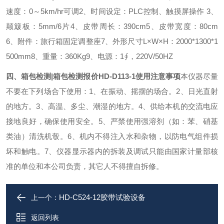
速度：0～5km/hr可调
2、时间设定：PLC控制、触摸屏操作
3、
颠簸板：5mm/6片
4、皮带周长：390cm
5、皮带宽度：80cm
6、附件：旅行箱固定调整座
7、外形尺寸L×W×H：2000*1300*1
500mm
8、重量：360Kg
9、电源：1∮，220V/50HZ
四、箱包检测|箱包检测报价HD-D113-1使用注意事项
本仪器尽量
不要在下列场合下使用：
1、在振动、摇摆的场合。
2、日光直射
的地方。
3、高温、多尘、潮湿的地方。
4、供给本机的交流电应
接地良好，确保使用安全。
5、严禁使用强溶剂（如：苯、硝基
类油）清洗机彀。
6、机内不得注入水和杂物，以防电气组件损
坏和触电。
7、仪器显示器内的拆装及调试只能由国家计量部核
准的单位和本公司负责，其它人不得擅自拆修。
HD-C524-12胶带试验设备
上一个：
返回列表