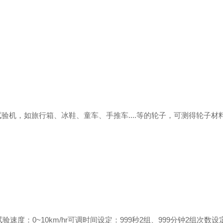
试验机，如旅行箱、冰鞋、童车、手推车
....
等的轮子，可测得轮子材
试验速度：
0~10km/hr
可调
时间设定：
999
秒
2
组、
999
分钟
2
组
次数设