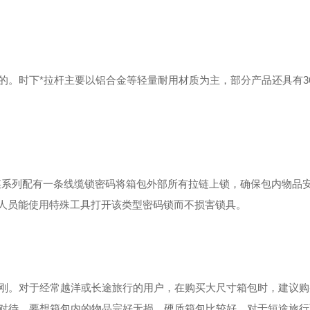
。时下*拉杆主要以铝合金等轻量耐用材质为主，部分产品还具有
3
某系列配有一条线缆锁密码将箱包外部所有拉链上锁，确保包内物品
人员能使用特殊工具打开该类型密码锁而不损害锁具。
。对于经常越洋或长途旅行的用户，在购买大尺寸箱包时，建议购
对待，要想箱包内的物品完好无损，硬质箱包比较好。对于短途旅行