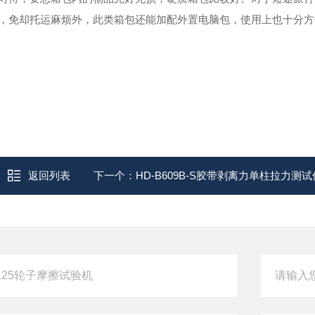
，免却托运麻烦外，此类箱包还能加配外置电脑包，使用上也十分方
返回列表
下一个：
HD-B609B-S胶带剥离力单柱拉力测试