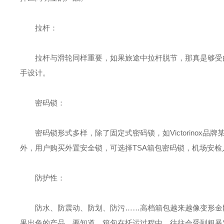
拉杆：
拉杆与滑轮同样重要，如果旅途中拉杆脱节，那真是够受的
手设计。
密码锁：
密码锁形式多样，除了固定式密码锁，如
Victorinox
品牌
外，用户购买外置安全锁，可选择
TSA
箱包密码锁，机场安检
防护性：
防水、防震动、防划、防污……高档箱包越来越像变形金刚
果出色的产品，要知道，箱包在托运过程中，往往会受到粗暴