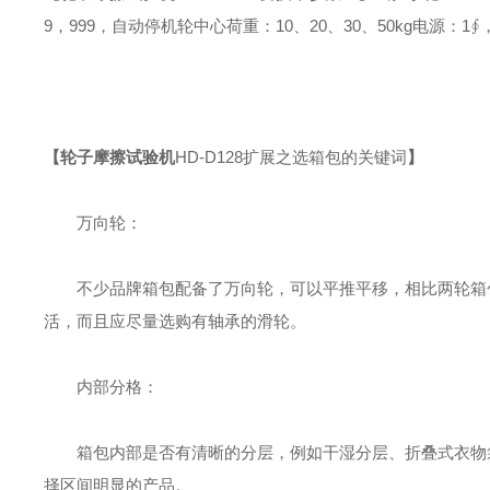
9
，
999
，自动停机
轮中心荷重：
10
、
20
、
30
、
50kg
电源：
1
∮
【
轮子摩擦试验机
HD-D128
扩展之选箱包的关键词
】
万向轮：
不少品牌箱包配备了万向轮，可以平推平移，相比两轮箱包
活，而且应尽量选购有轴承的滑轮。
内部分格：
箱包内部是否有清晰的分层，例如干湿分层、折叠式衣物袋
择区间明显的产品。