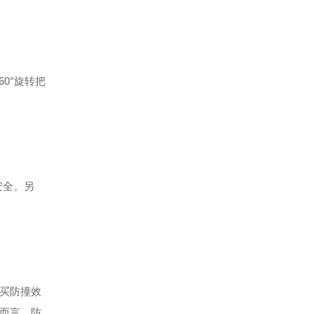
60
°旋转把
安全。另
买防撞效
而言，防