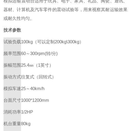
模拟运输震动台适用于玩具、电子、家具、礼品、陶瓷、通讯、
器材、计算机及汽车零件的震动试验等，用来视察其耐运输效果
或耐久性均匀。
技术参数
试验负载
100kg（可以定制200kg\300kg）
频率范围
60～300rpm(转/分)
振幅范围
25.4㎜（1英寸）
振动方式
往复式（回转式）
模拟车速
25～40km/h
台面尺寸
1000*1200mm
消耗功率
1/2HP
机台重量
80kg