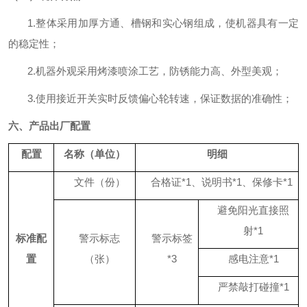
1.整体采用加厚方通、槽钢和实心钢组成，使机器具有一定
的稳定性；
2.机器外观采用烤漆喷涂工艺，防锈能力高、外型美观；
3.使用接近开关实时反馈偏心轮转速
，
保证数据的准确性；
六、
产品出厂配置
配置
名称（单位）
明细
文件（份）
合格证
*1、说明书*1、保修卡*1
避免阳光直接照
射
*1
标准配
警示标志
警示标签
置
（张）
*3
感电注意
*1
严禁敲打碰撞
*1