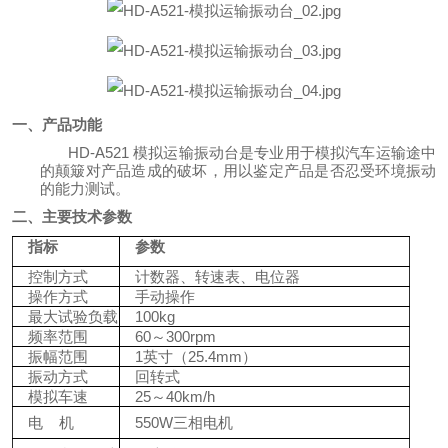
一、产品
功能
HD-A521 模拟运输振动台是专业用于模拟汽车运输途中
的颠簸对产品造成的破坏，用以鉴定产品是否忍受环境振动
的能力测试
。
二、主要技术参数
指标
参数
控制方式
计数器、转速表、电位器
操作方式
手动操作
最大试验负载
100kg
频率范围
60～300rpm
振幅范围
1英寸（25.4mm）
振动方式
回转式
模拟车速
25～40km/h
电
机
550W三相电机