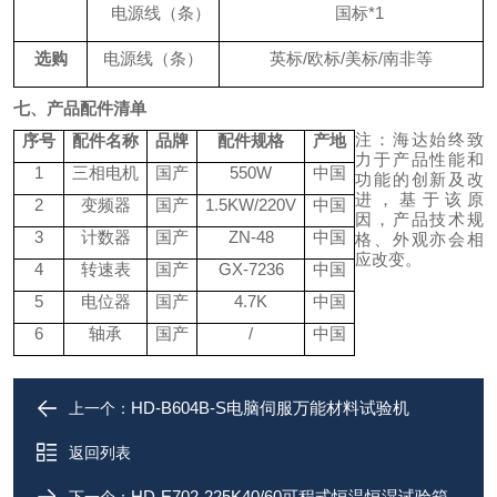
电源线（条）
国标
*1
选购
电源线（条）
英标
/欧标/美标/南非等
七、产品配件清单
注：海达始终致
序号
配件名称
品牌
配件规格
产地
力于产品性能和
1
三相电机
国产
550W
中国
功能的创新及改
进，基于该原
2
变频器
国产
1.5KW/220V
中国
因，产品技术规
3
计数器
国产
ZN-48
中国
格、外观亦会相
应改变。
4
转速表
国产
GX-7236
中国
5
电位器
国产
4.7K
中国
6
轴承
国产
/
中国
HD-B604B-S电脑伺服万能材料试验机
上一个：
返回列表
HD-E702-225K40/60可程式恒温恒湿试验箱