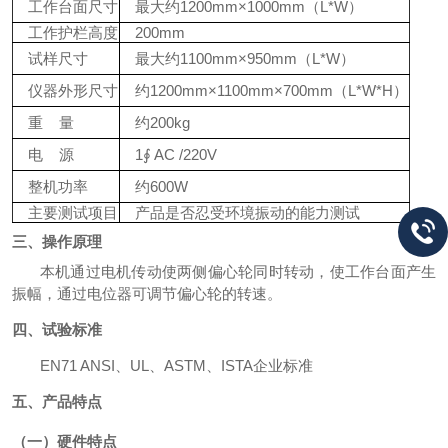
工作台面尺寸
最大约
1200mm×1000mm（L*W）
工作护栏高度
200mm
试样尺寸
最大约
1100mm×950mm（L*W）
仪器外形尺寸
约
1200mm×1100mm×700mm（L*W*H）
重
量
约
200kg
电
源
1
∮ AC /220V
整机功率
约
600W
主要测试项目
产品是否忍受环境振动的能力测试
三、操作原理
本
机通过
电机传动使两侧偏心轮同时转动，使工作台面产生
振幅，通过电位器可调节偏心轮的转速
。
四、
试验标准
EN71 ANSI、UL、ASTM、ISTA企业标准
五、
产品特点
（一）
硬件特点