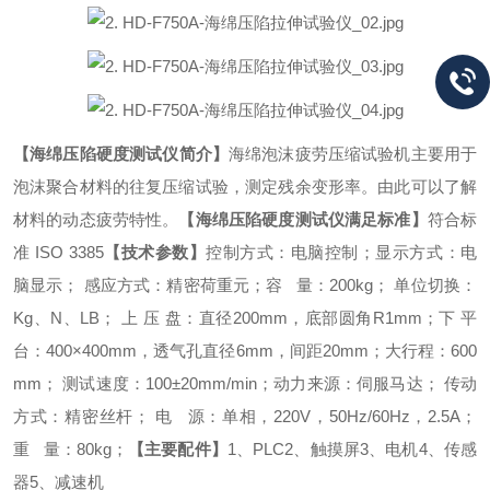
【
海绵压陷硬度测试仪
简介】
海绵泡沫疲劳压缩试验机主要用于
泡沫聚合材料的往复压缩试验，测定残余变形率。由此可以了解
材料的动态疲劳特性。
【
海绵压陷硬度测试仪
满足标准】
符合标
准 ISO 3385
【
技术参数】
控制方式：电脑控制；
显示方式：电
脑显示；
感应方式：精密荷重元；
容 量：200kg；
单位切换：
Kg、N、LB；
上 压 盘：直径200mm，底部圆角R1mm；
下 平
台：400×400mm，透气孔直径6mm，间距20mm；大行程：600
mm；
测试速度：100±20mm/min；动力来源：伺服马达；
传动
方式：精密丝杆；
电 源：单相，220V，50Hz/60Hz，2.5A；
重 量：80kg；
【
主要配件】
1、PLC
2、触摸屏
3、电机
4、传感
器
5、减速机