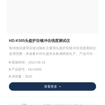
HD-K505头盔护目镜冲击强度测试仪
海绵泡沫疲劳压缩试验机主要用头盔护目镜冲击强度测试仪
适用范围：本设备针对头盔安全检测研发生产。产品可对头
盔水浸泡、低温预处理的设备，自动化程度高、操作方便，
更新时间：2023-08-15
广泛应用于头盔生产企业、各大质检单位及国家质检单位。
产品型号：HD-K505
于泡沫聚合材料的往复压缩试验，测定残余变形率。由此可
以了解材料的动态疲劳特性。
浏览量：3025
查看更多 +