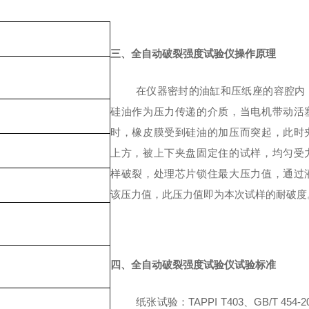
三、全自动破裂强度试验仪操作原理
在仪器密封的油缸和压纸座的容腔内
硅油作为压力传递的介质，当电机带动活
时，
橡皮
膜受到硅油的加压而突起
，
此时
上方，被上下夹盘固定住的试样，均匀受
样破裂
，
处理芯片锁住最大压力值，通过
该压力值，此压力值即为本次试样的耐破度
四、全自动破裂强度试验仪试验标准
纸张试验：
TAPPI T403、
GB/T 454-