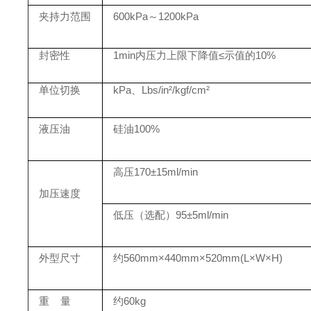
夹持力范围
600
kPa
～
1200
kPa
封密性
1min内压力上限下降值≤示值的10%
单位切换
kPa、Lbs/in²/kgf/cm²
液压油
硅油
100%
高压
170±15ml/min
加压速度
低压（选配）
95±5ml/min
外型尺寸
约
560mm×440mm×520mm(L×W×H)
重
量
约
60kg