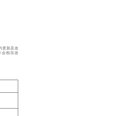
的
更
新及改
亦会相应改