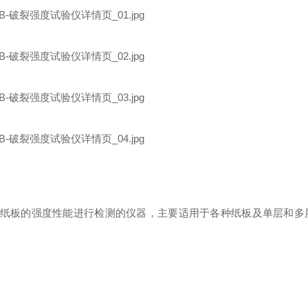
纸板
的
强度性能
进行
检测
的仪器
，主要
适用于
各种纸板及单层和多