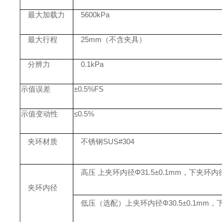
最大加载力
5600kPa
最大行程
25mm（不含夹具）
分辨力
0.1
kPa
示值误差
±0.5%FS
示值变动性
≤
0.5%
夹环材质
不锈钢
SUS#304
高压
上夹环内径
Φ31.5±0.1mm，下夹环内径 
夹环内径
低压（选配）
上夹环内径
Φ30.5±0.1mm，