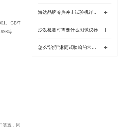
海达品牌冷热冲击试验机详细参数介绍
2001、
GB/T
沙发检测时需要什么测试仪器
-1998等
怎么“治疗”淋雨试验箱的常见毛病?
开装置，同