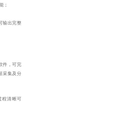
能；
可输出完整
软件，可完
据采集及分
过程清晰可