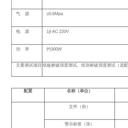
气
源
≥0.6Mpa
电
源
1∮ AC 220V
功
率
约
300W
主要测试项目
纸板
耐破强度测试
、纸张耐破强度测试（选
配置
名称（单位）
文件（份）
警示标签（张）