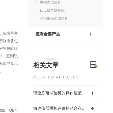
夹抱力试验机
四点抗弯试验机
其它纸品类试验机
，装满甲基
查看全部产品
塞匀速前进
夹持在胶膜
力，直到试
液晶屏显示
相关文章
。
RELATED ARTICLES
谨遵跌落试验机的操作规范要求，才能更好的使用它
海达仪器模拟运输振动台存在的意义
2002、
QB/T