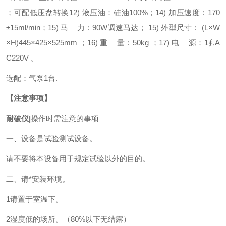
；可配低压盘转换
12) 液压油：硅油100%；
14) 加压速度：170
±15ml/min；
15) 马 力：90W调速马达；
15) 外型尺寸： (L×W
×H)445×425×525mm ；
16) 重 量：50kg ；
17) 电 源：1∮,A
C220V 。
选配：气泵1台.
【注意事项】
耐破仪|
操作时需注意的事项
一、设备是试验测试设备。
请不要将本设备用于规定试验以外的目的。
二、请*安装环境。
1请置于室温下。
2湿度低的场所。（80%以下无结露）