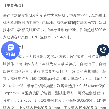
【主要亮点】
海达仪器是专业研发和制造拉力实验机，恒温恒湿箱，纸箱抗压
机等检测仪器的中国*生产基地。海达
耐破仪|
荣获国家实用新型
技术证书及相关认证证书，9年专业制造经验，目前超过5000余
家成功客户案例，0.9%返修率，7*24小时。
【技术参数】
1) 感应方式：压力转换器；
2) 指示方式：数字显式，可扩展连电
脑操作 ；
4) 操作方式：本机为全自动试验机，自动油压，自动
回位及自动运算，储存测试资料及打印；
5) 自动夹紧和松开装
置，试样夹持力：50~1200kpa可调；
6) 力量单位：kpa、Lbs/in^
2、kgf/cm^2，带单位切换功能；
7) 容量选择：0~56kgf/cm^2(0.
1kgf/cm^2)
8) 亚克力防护装置，测试指示灯，可视破裂过程
9）
分辨力：0.2 kgf/cm2 ；
10) 夹环材质：不锈钢SUS#304 ；
11) 夹
环内径： 上夹环内径Φ30.5±0.1mm，下夹环内径 Φ30.5±0.1mm