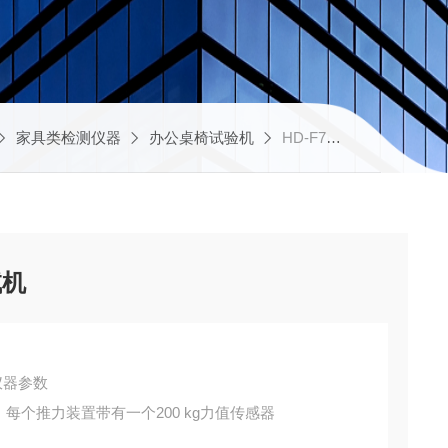
家具类检测仪器
办公桌椅试验机
HD-F735办公椅扶手侧压耐久测试机
试机
仪器参数
，每个推力装置带有一个200 kg力值传感器