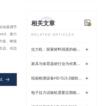
相关文章
制动器调节
mm
3、推力
RELATED ARTICLES
力值、峰值
左边、右边
拉力机：探索材料强度的秘密手段
家具与体育器材行业为何离不开泡沫塑料落球回弹试验仪？
纸箱检测设备HD-513-2辅助配件介绍之一
试
电子拉力试验机需要定期检修哪些地方?