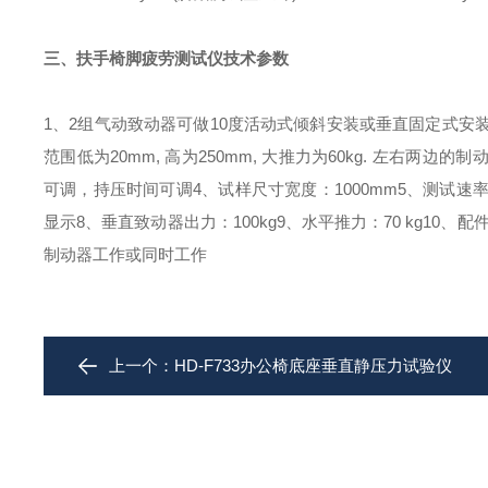
三、扶手椅脚疲劳测试仪技术参数
1、2组气动致动器可做10度活动式倾斜安装或垂直固定式安
范围低为20mm, 高为250mm, 大推力为60kg. 左右两边
可调，持压时间可调
4、试样尺寸宽度：1000mm
5、测试速率：
显示
8、垂直致动器出力：100kg
9、水平推力
：
70 kg
10、配件
制动器工作或同时工作
上一个：
HD-F733办公椅底座垂直静压力试验仪