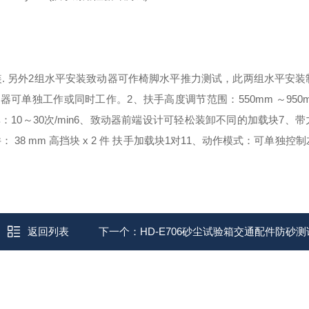
装. 另外2组水平安装致动器可作椅脚水平推力测试，此两组水平安装
的制动器可单独工作或同时工作。
2、扶手高度调节范围：550mm ～950
10～30次/min
6、致动器前端设计可轻松装卸不同的加载块
7、带
： 38 mm 高挡块 x 2 件 扶手加载块1对
11、动作模式：可单独控制
返回列表
下一个：
HD-E706砂尘试验箱交通配件防砂测