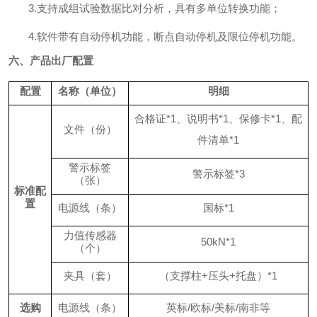
3.
支持成组试验数据比对分析，具有多单位转换功能；
4.软件带有自动停机功能，断点自动停机及限位停机功能。
六、产品出厂配置
配置
名称（单位）
明细
合格证
*1、说明书*1、保修卡*1
、配
文件（份）
件清单
*1
警示标签
警示标签
*3
（张）
标准配
置
电源线（条）
国标
*1
力值传感器
50
kN*1
（个）
夹具
（套）
（支撑柱
+压头+托盘）*1
选购
电源线（条）
英标
/欧标/美标/南非等