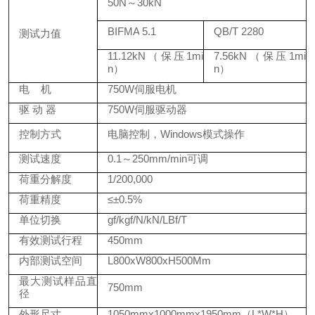
50N
～
30kN
B
IFMA
5.1
QB/T 2280
测试力值
11.12kN（保压1mi
7.56kN（保压1mi
n）
n）
电
机
750W伺服电机
驱
动
器
750W伺服驱动器
控制方式
电脑控制，
Windows模式操作
测试速度
0.1～
250
mm/min可调
荷重分解度
1/200,000
荷重精度
≤±0.5%
单位切换
gf/kgf/N/kN/LBf/T
有效测试行程
450mm
内部测试空间
L800xW800xH500Mm
最大测试样品直
750mm
径
外形尺寸
1
05
0mmx1
0
00mmx1
9
50mm（L*W*H）