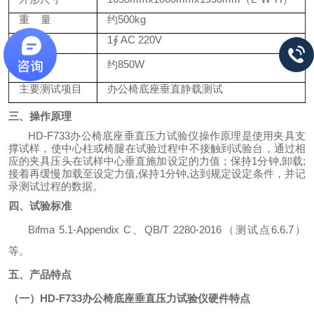
重
量
约
5
00kg
电
源
1∮ AC 220V
功
率
约
850W
主要测试项目
办公椅底座垂直静载测试
三、操作原理
HD-F733办公椅底座垂直压力试验仪操作原理是使用夹具支
撑试样，使中心柱或椅腿在试验过程中不接触到试验台，通过相
应的夹具压头在试样中心垂直施加设定的力值；保持1分钟,卸载;
接着再缓慢加载至设定力值,保持1分钟,达到规定设定条件，并记
录测试过程的数据。
四、试验标准
Bifma 5.1-Appendix C、QB/T 2280-2016
（测试点
6.6.7）
等
。
五、产品特点
（一）
HD-F733办公椅底座垂直压力试验仪硬件特点