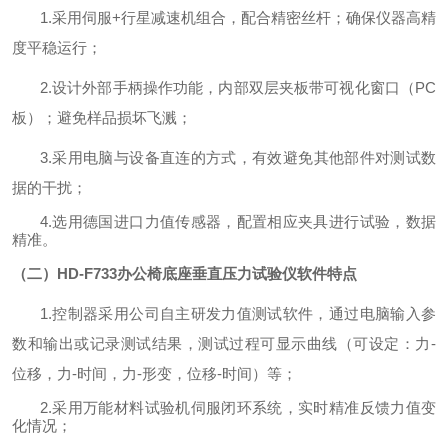
1
.
采用伺服
+行星减速机组合
，
配合精密丝杆；
确保仪器高精
度平稳运行
；
2
.设计
外部手柄
操作功能，
内部双层夹板带可视化窗口（
PC
板）；避免样品损坏飞溅
；
3
.采用
电脑
与设备直连的方式，有效避免其他部件对测试数
据的干扰；
4
.选用德国进口力值传感器，配置相应夹具进行试验，数据
精准。
（二）
HD-F733办公椅底座垂直压力试验仪软件特点
1.控制器采用公司自主研发力值测试软件，通过电脑输入参
数和输出或记录测试结果，测试过程可显示曲线（可设定：力-
位移，力-时间，力-形变，位移-时间）等；
2.
采用万能材料试验机伺服闭环系统，实时精准反馈力值变
化情况
；