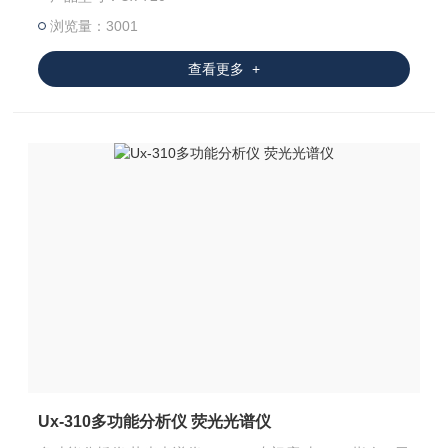
和无卤指令中的Cl和Br元素，又能够对土壤、矿石成分分
析，铜合金、不锈钢牌号识别。可*客户环保管控要求和材料
浏览量：3001
识别。精心设计的开放式工作曲线功能，特别适用于
查看更多 +
Ux-310多功能分析仪 荧光光谱仪