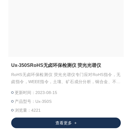
Ux-350SRoHS无卤环保检测仪 荧光光谱仪
RoHS无卤环保检测仪 荧光光谱仪专门应对RoHS指令，无
卤指令，WEEE指令，土壤、矿石成分分析，铜合金、不锈
钢牌号识别的机型。三重射线防护系统；人性化操作界面；
更新时间：2023-08-15
六价铬的Cr和无卤指令中的Cl和Br元素，又能够对土壤、矿
产品型号：Ux-350S
石成分分析，铜合金、不锈钢牌号识别。可*客户环保管控要
求和材料识别。精心设计的开放式工作曲线功能，特别适用
浏览量：4221
于多多材料的工厂制程控制。
查看更多 +