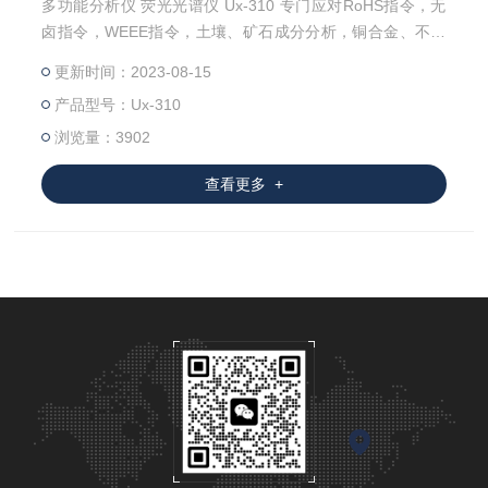
多功能分析仪 荧光光谱仪 Ux-310 专门应对RoHS指令，无
卤指令，WEEE指令，土壤、矿石成分分析，铜合金、不锈
钢牌号识别的高 端机型。三重射线防护系统；人性化操作界
更新时间：2023-08-15
面；即可以管控RoHS指令的Pb、Cd、Hg、PBB和PBDE中
产品型号：Ux-310
的Br、六价铬的Cr和无卤指令中的Cl和Br元素，又能够对土
壤、矿石成分分析，铜合金、不锈钢牌号识别。可*客户环保
浏览量：3902
管控要求和材料识别。精心设计的开放式工作曲
查看更多 +