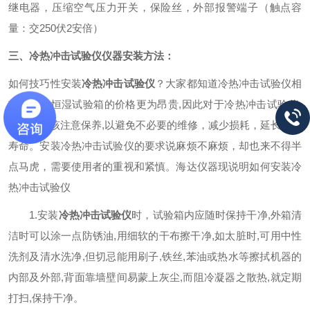
继电器，压缩空气压力开关，保险丝，外部报警端子（触点容
量：交250伏2安倍）
三、冷热冲击试验仪仪器安装方法：
如何技巧性安装
冷热冲击试验仪
？大家都知道冷热冲击试验仪相
较于恒温恒湿试验箱的价格更为昂贵,因此对于冷热冲击试验仪,
我们更应该注意保养,以避免不必要的维修，减少损耗，延长使用
寿命。安装冷热冲击试验仪的要求说麻烦不麻烦，却也来不得半
点马虎，需要使用者的重视和紧慎。海达仪器现说明如何安装冷
热冲击试验仪
1.安装
冷热冲击试验仪
时，试验箱内应随时保持干净,外箱清
洁时可以涂一点防锈油,用细软的干布擦干净,如太脏时,可用中性
洗剂及清水洗净,但切忌能用刷子,铁丝,苯油或热水等擦拭机器的
内部及外部,背面靠墙壁间
易蒙上灰尘,而阻冷凝器之散热,就定期
打扫,保持干净。