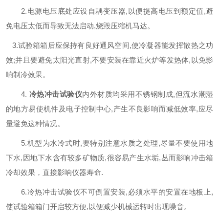
2.电源电压底处应设自耦变压器,以便提高电压到额定值,避
免电压太低而导致无法启动,烧毁压缩机马达。
3.试验箱箱后应保持有良好通风空间,使冷凝器能发挥散热之功
效;并且要避免太阳光直射,不要安装在靠近火炉等发热体,以免影
响制冷效果。
4.
冷热冲击试验仪
内外材质均采用不锈钢制成,但流水潮湿
的地方易使机件及电子控制中心,产生不良影响而减低效率,应尽
量避免这种情况。
5.机型为水冷式时,要特别注意水质之处理,尽量不要使用地
下水,因地下水含有较多矿物质,很容易产生水垢,丛而影响冲击箱
冷却效果，直接影响仪器寿命.
6.冷热冲击试验仪不可倒置安装,必须水平的安置在地板上,
使试验箱箱门开启较方便,以便减少机械运转时出现噪音。