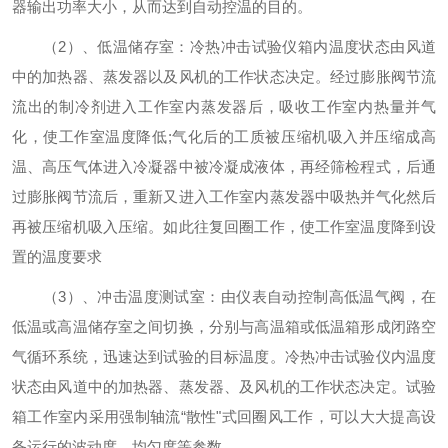
器输出功率大小，从而达到自动控温的目的。
（2）、低温储存室：冷热冲击试验仪箱内温度状态由风道
中的加热器、蒸发器以及风机的工作状态决定。经过膨胀阀节流
流出的制冷剂进入工作室内蒸发器后，吸收工作室内热量并气
化，使工作室温度降低;气化后的工质被压缩机吸入并压缩成高
温、高压气体进入冷凝器中被冷凝成液体，再经筛检程式，
后通
过膨胀阀节流后，重新又进入工作室内蒸发器中吸热并气化然后
再被压缩机吸入压缩。如此往复回圈工作，使工作室温度降到设
置的温度要求
（3）、冲击温度测试室：由仪表自动控制高低温气阀，在
低温或高温储存室之间切换，分别与高温箱或低温箱形成闭路空
气循环系统，迅速达到试验的目标温度。冷热冲击试验仪内温度
状态由风道中的加热器、蒸发器、及风机的工作状态决定。试验
箱工作室内采用强制轴流“散性"式回圈风工作，可以大大提高设
备运行的波动度、均匀度等参数。