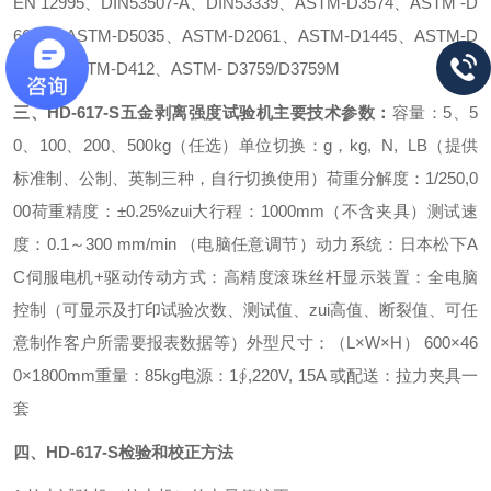
EN 12995、DIN53507-A、DIN53339、ASTM-D3574、ASTM -D
6644、ASTM-D5035、ASTM-D2061、ASTM-D1445、ASTM-D
2290、ASTM-D412、ASTM- D3759/D3759M
三、HD-617-S
五金剥离强度试验机
主要技术参数：
容量：5、5
0、100、200、500kg（任选）
单位切换：g，kg, N, LB（提供
标准制、公制、英制三种，自行切换使用）荷重分解度：1/250,0
00
荷重精度：±0.25%
zui大行程：1000mm（不含夹具）
测试速
度：0.1～300 mm/min （电脑任意调节）
动力系统：日本松下A
C伺服电机+驱动
传动方式：高精度滚珠丝杆
显示装置：全电脑
控制（可显示及打印试验次数、测试值、zui高值、断裂值、可任
意制作客户所需要报表数据等）
外型尺寸：（L×W×H） 600×46
0×1800mm
重量：85kg
电源：1∮,220V, 15A 或
配送：拉力夹具一
套
四、HD-617-S
检验和校正方法