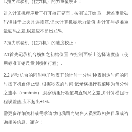
1.
拉力试验机（拉力机）的力量值校正：
进入计算机程序后于打开校正界面，按测试开始,取一标准重量砝
码轻挂于上夹具连接座,记录计算机显示力量值,并计算与标准重
量砝码之差,误差应不超出±1%。
2.
拉力试验机（拉力机）的速度校正：
2.1
首先记录机台横担之初始位置,在控制面板上选择速度值（使
用标准直钢尺量测横担行程）.
2.2
起动机台的同时电子秒表开始计时一分钟,秒表到达时间的同
时按下机台停止键, 根据秒表的时间,记录横担行程值即为每分钟
之速率（mm/min）,观察横担行程值与直钢尺之差,并计算横担行
程误差值,应不超出±1%.
需更多详细资料或需求请致电我司向销售人员索取相关目录或咨
询相关信息。谢谢！