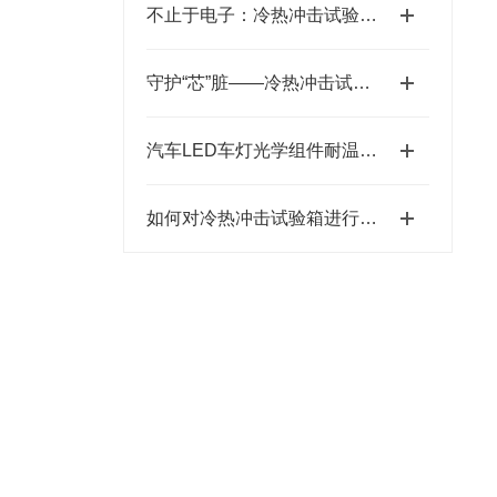
不止于电子：冷热冲击试验箱在汽车内外饰材料测试中的关键角色
守护“芯”脏——冷热冲击试验箱如何保障电子元器件可靠性
汽车LED车灯光学组件耐温度冲击测试方案
如何对冷热冲击试验箱进行日常维护和保养？