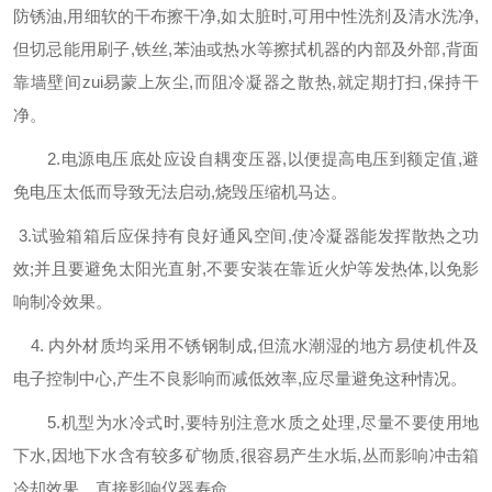
防锈油,用细软的干布擦干净,如太脏时,可用中性洗剂及清水洗净,
但切忌能用刷子,铁丝,苯油或热水等擦拭机器的内部及外部,背面
靠墙壁间zui易蒙上灰尘,而阻冷凝器之散热,就定期打扫,保持干
净。
2.电源电压底处应设自耦变压器,以便提高电压到额定值,避
免电压太低而导致无法启动,烧毁压缩机马达。
3.
试验箱箱后应保持有良好通风空间,使冷凝器能发挥散热之功
效;并且要避免太阳光直射,不要安装在靠近火炉等发热体,以免影
响制冷效果。
4.
内外材质均采用不锈钢制成,但流水潮湿的地方易使机件及
电子控制中心,产生不良影响而减低效率,应尽量避免这种情况。
5.机型为水冷式时,要特别注意水质之处理,尽量不要使用地
下水,因地下水含有较多矿物质,很容易产生水垢,丛而影响冲击箱
冷却效果，直接影响仪器寿命.