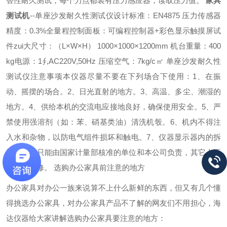
替性耐久测试，每个力点都装有压力感应器，读取压力值。
家具
测试机
--单座沙发耐久性测试仪设计标准：EN4875 压力传感器
精度：0.3%全量程控制面板：可编程控制器+彩色显示触摸屏试
件zui大尺寸：（L×W×H） 1000×1000×1200mm 机台重量：400
kg电源：1∮,AC220V,50Hz 压缩空气：7kg/c㎡
单座沙发耐久性
测试仪注意事项
本仪器尽量不要在下列场合下使用：
1、在振
动、摇摆的场合。
2、日光直射的地方。
3、高温、多尘、潮湿的
地方。
4、供给本机的交流电应接地良好，确保使用安全。
5、严
禁使用强溶剂（如：苯、硝基类油）清洗机彀。
6、机内不得注
入水和杂物，以防电气组件损坏和触电。
7、仪器显示器内的拆
装及调试只能由国家计量部核准的单位和本公司负责，其它人不
得擅自拆修。
选购办公家具前注意的地方
办公家具对办公一族来说算不上什么新鲜的东西，但又有几个懂
得挑选办公家具，对办公家具产品不了解的网友们不用担心，海
达仪器给大家讲解选购办公家具要注意的地方：