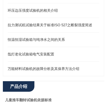
环压边压强度试验机的相关介绍
拉力测试机试验结果关于标准ISO 527之断裂强度简述
恒温恒湿试验箱与纯净水之间的关系
氙灯老化试验箱电气安装配置
万能材料试验机的故障分析及其保养方法介绍
产品介绍
儿童推车翻转试验机依据标准