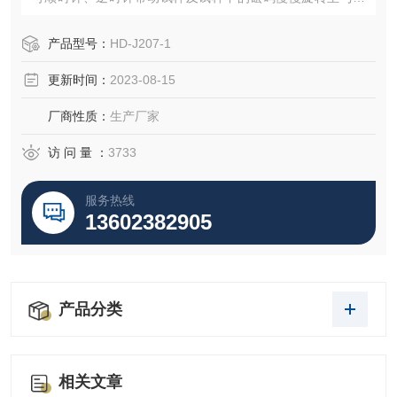
平面成100°，以使连接装置的受力全部作用于车架。
产品型号：
HD-J207-1
更新时间：
2023-08-15
厂商性质：
生产厂家
访 问 量 ：
3733
服务热线
13602382905
产品分类
相关文章