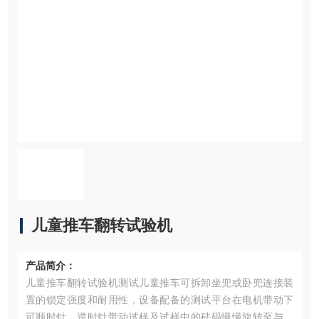
儿童推车翻转试验机
产品简介：
儿童推车翻转试验机测试儿童推车可拆卸坐兜或卧兜连接装
置的锁定强度和耐用性，设备配备的测试平台在电机带动下
可顺时针、逆时针带动试样及试样中的砝码慢慢旋转至与水