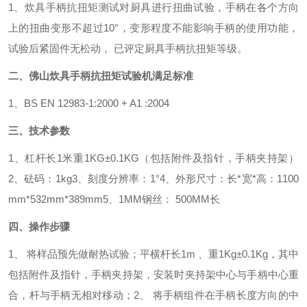
1、炊具手柄抗扭矩测试对厨具进行扭曲试验，手柄在各个方向
上的扭曲变形不超过10°，变形程度不能影响手柄的使用功能，
试验后紧固件无松动， 已评定厨具手柄抗扭矩等级。
二、
佛山炊具手柄抗扭矩试验机
满足标准
1、BS EN 12983-1:2000 + A1 :2004
三、技术参数
1、杠杆长1米重1KG±0.1KG（包括附件及指针，手柄夹持架）
2、砝码：1kg
3、刻度分辨率：1°
4、外形尺寸：长*宽*高：1100
mm*532mm*389mm
5、1MM钢丝： 500MM长
四、操作步骤
1、 将样品预先做耐热试验；平横杆长1m 、重1Kg±0.1Kg，其中
包括附件及指针，手柄夹持架，安装时夹持架中心与手柄中心重
合，杆与手柄无相对移动；
2、 将手柄组件在手柄长度方向的中