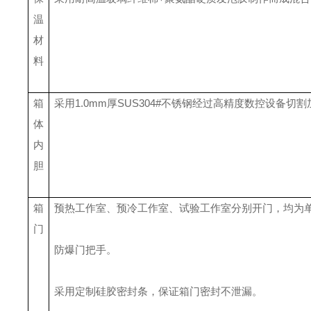
温
材
料
箱
采用
1.
0
mm厚SUS304#不锈钢经过高精度数控设备
体
内
胆
箱
预热工作室、预冷工作室、试验工作室分别开门，均为
门
防爆
门
把手
。
采用定制
硅胶密封条，保证箱门密封不泄漏
。