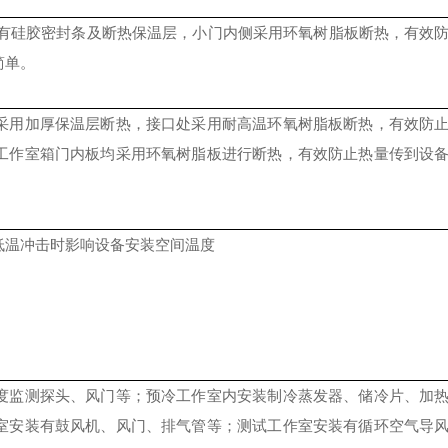
安装有硅胶密封条及断热保温层，小门内侧采用环氧树脂板断热，有效
简单。
采用加厚保温层断热，接口处采用耐高温环氧树脂板断热，有效防
工作室箱门内板均采用环氧树脂板进行断热，有效防止热量传到设
低温冲击时影响设备安装空间温度
度监测探头、风门等；预冷工作室内安装制冷蒸发器、储冷片、加
室安装有鼓风机、风门、排气管等；测试工作室安装有循环空气导