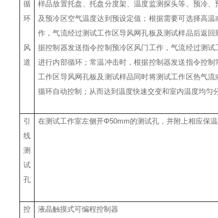
循
样品放置托盘、托盘分度架、温度监测探头等。预冷、
环
及预冷区空气温度达到预设定值；根据需要可选择高温
作，气流经过测试工作区导风网孔板及测试样品后返回
风
据控制器发送指令控制预冷区风门工作，气流经过测试
道
进行内部循环；常温冲击时，根据控制器发送指令控制
工作区导风网孔板及测试样品同时将测试工作区热气流
循环自动控制；从
而达到温度快速交变和室内温度均匀
引
在测试工作室左侧开
Φ50mm的测试孔，并附上相应保
线
测
试
孔
控
液晶触摸式可编程控制器