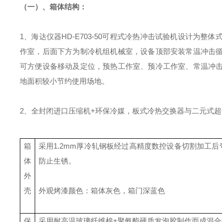
（一）、箱体结构：
1、海达仪器HD-E703-50可程式冷热冲击试验机
设计为整体
作室，后面下方为制冷机组机械室，设备顶部安装常温冲击
可方便设备移动及定位，预热工作室、预冷工作室、常温冲
地面积较小节约使用场地。
2、
全封闭进口压缩机
+环保冷媒，板式冷热交换器与二元式
箱
采用
1.2mm厚冷轧钢板经过高精度数控设备切割加工
体
防止生锈。
外
壳
外观烤漆颜色：箱体灰色，箱门
深
蓝色
保
采用耐高温玻璃纤维棉
+聚氨酯硬质发泡胶制作而成混