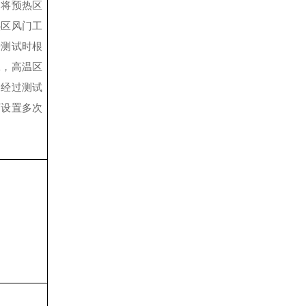
速将预热区
热区风门工
击测试时根
工，高温区
，经过测试
可设置多次