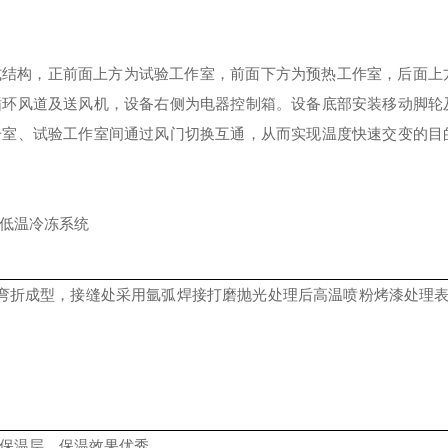
式结构，正前面上方为试验工作室，前面下方为预热工作室，后面
上
循环风道及送风机，设备右侧为电器控制箱。设备底部安装移动脚轮
击室、试验工作室间通过风门切换互通，从而实现温度快速交变的目
超低温冷冻系统
后弯折成型，接缝处采用氩弧焊接打磨抛光处理后高温喷粉烤漆处理
合保温层，保温效果
优秀