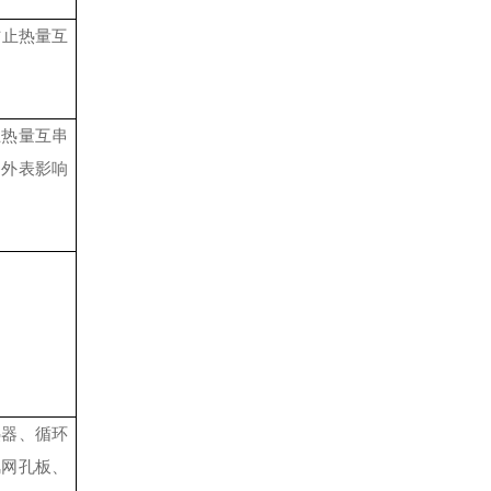
防止热量互
止热量互串
备外表影响
热器、循环
风网孔板、