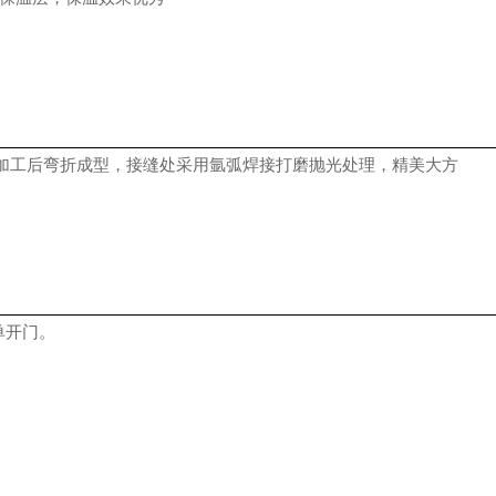
切割加工后弯折成型，接缝处采用氩弧焊接打磨抛光处理，精美大方
单开门
。