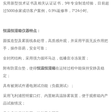
实用新型技术证书及相关认证证书，9年专业制造经验，目前超
过5000余家成功客户案例，0.9%返修率，7*24小时。
恒温恒湿箱
仪器特点：
圆弧造型及雾面线条处理，高质感外观，并采用平面无反作用把
手，操作容易，安全可靠；
全封闭结构，采用强力循环马达，低嗓音冷冻装置；
附有防震台垫，使得
恒温恒湿箱
在运转过程中能保持安静及稳
定；
具有被测试件通电测试功能（负载测试）；
采用飞利浦照明窗口灯、内置耐高温除雾装置，便于观察箱内产
品试验情况；