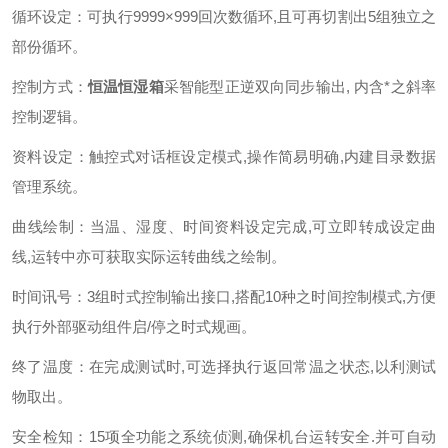
循环设定：可执行9999×999回次数循环,且可再切割出5组独立之
部份循环。
控制方式：
恒温恒湿箱
采智能型正逆双向同步输出, 内含*之斜率
控制逻辑。
资料设定：触控式对话框设定模式,操作简易明确,内建目录数据
管理系统。
曲线绘制：当温、湿度、时间资料设定完成,可立即转成设定曲
线,运转中亦可获取实际运转曲线之绘制。
时间讯号：3组时式控制输出接口,搭配10种之时间控制模式,方便
执行外部驱动组件启/停之时式规画。
终了温度：在完成测试时,可选择执行返回常温之状态,以利测试
物取出。
安全检知：15项全功能之系统侦测,确保机台运转安全.并可自动