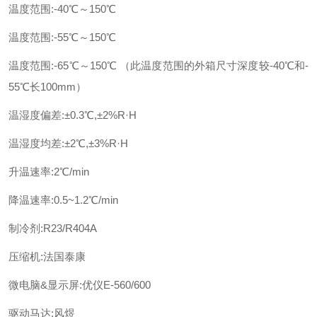
温度范围:-40℃～150℃
温度范围:-55℃～150℃
温度范围:-65℃～150℃ （此温度范围的外箱尺寸深度较-40℃和-
55℃长100mm）
温湿度偏差:±0.3℃,±2%R·H
温湿度均差:±2℃,±3%R·H
升温速率:2℃/min
降温速率:0.5~1.2℃/min
制冷剂:R23/R404A
压缩机:法国泰康
微电脑&显示屏:优仪E-560/600
驱动马达:风煜