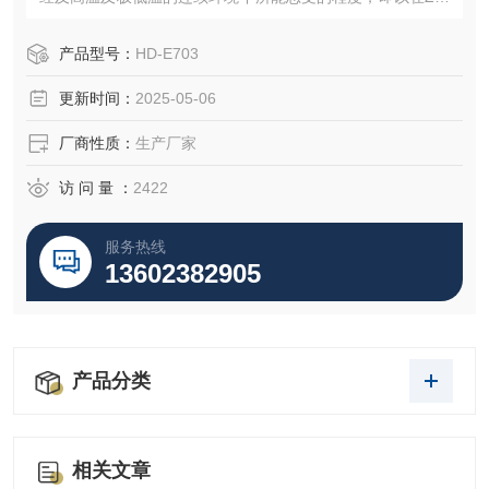
时间内试验其因热胀冷缩所引起的化学变化或物理伤害。适
用的对象包括金属、塑料、橡胶、电子...等材料，可作为其产
产品型号：
HD-E703
品改进的依据或参考。高低温交变试验箱厂家专业制造-海达
更新时间：
2025-05-06
仪器
厂商性质：
生产厂家
访 问 量 ：
2422
服务热线
13602382905
产品分类
相关文章