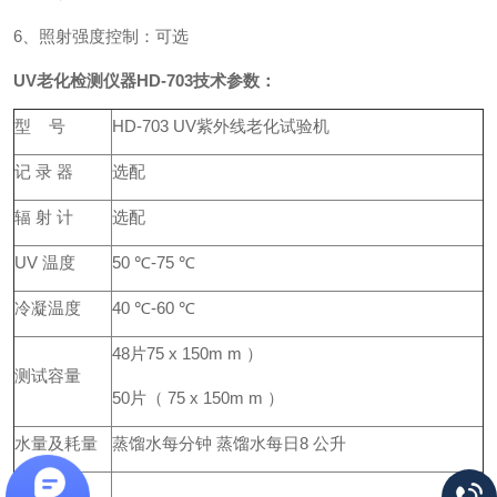
6、照射强度控制：可选
UV老化检测仪器
HD-703
技术参数：
型 号
HD-703 UV紫外线老化试验机
记 录 器
选配
辐 射 计
选配
UV 温度
50 ℃-75 ℃
冷凝温度
40 ℃-60 ℃
48片75 x 150m m ）
测试容量
50片（ 75 x 150m m ）
水量及耗量
蒸馏水每分钟 蒸馏水每日8 公升
体 积