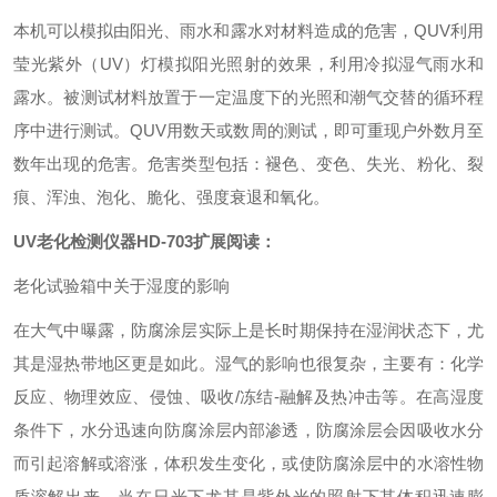
本机可以模拟由阳光、雨水和露水对材料造成的危害，QUV利用
莹光紫外（UV）灯模拟阳光照射的效果，利用冷拟湿气雨水和
露水。被测试材料放置于一定温度下的光照和潮气交替的循环程
序中进行测试。QUV用数天或数周的测试，即可重现户外数月至
数年出现的危害。危害类型包括：褪色、变色、失光、粉化、裂
痕、浑浊、泡化、脆化、强度衰退和氧化。
UV
老化检测仪器
HD-703
扩展阅读：
老化试验箱中关于湿度的影响
在大气中曝露，防腐涂层实际上是长时期保持在湿润状态下，尤
其是湿热带地区更是如此。湿气的影响也很复杂，主要有：化学
反应、物理效应、侵蚀、吸收/冻结-融解及热冲击等。在高湿度
条件下，水分迅速向防腐涂层内部渗透，防腐涂层会因吸收水分
而引起溶解或溶涨，体积发生变化，或使防腐涂层中的水溶性物
质溶解出来，当在日光下尤其是紫外光的照射下其体积迅速膨