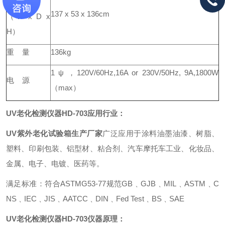
137 x 53 x 136cm
（W x D x
H）
重 量
136kg
1 ψ ，120V/60Hz,16A or 230V/50Hz, 9A,1800W
电 源
（max）
UV
老化检测仪器
HD-703
应用行业：
UV紫外老化试验箱生产厂家
广泛应用于涂料油墨油漆、树脂、
塑料、印刷包装、铝型材、粘合剂、汽车摩托车工业、化妆品、
金属、电子、电镀、医药等。
满足标准：符合ASTMG53-77规范GB﹑GJB﹑MIL﹑ASTM﹑C
NS﹑IEC﹑JIS﹑AATCC﹑DIN﹑Fed Test﹑BS﹑SAE
UV
老化检测仪器
HD-703
仪器原理：