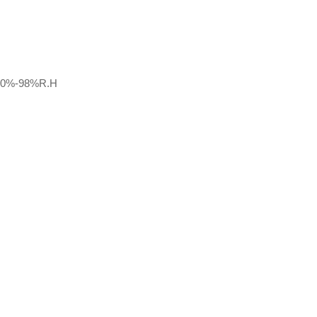
20%-98%R.H