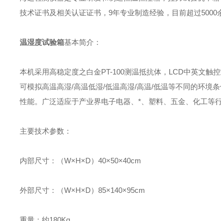
技术证书及相关认证证书，9年专业制造经验，目前超过5000余
温湿度试验箱
基本简介：
本机采用高稳定度之白金PT-100测温抵抗体，LCD中英文触控式
可模拟高温高湿/高温低湿/低温高湿/高温/低温等不同的环
性能。广泛适应于产业界电子电器、*、塑料、五金、化工等
主要技术参数：
内部尺寸：（W×H×D）40×50×40cm
外部尺寸：（W×H×D）85×140×95cm
重量：约180Kg