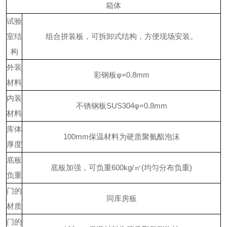
箱体
试验
室结
组合拼装板，可拆卸式结构，方便现场安装。
构
外装
彩钢板
φ=0.8mm
材料
内装
不锈钢板
SUS304φ=0.8mm
材料
库体
100mm保温材料为硬质聚氨酯泡沫
厚度
底板
底板加强，可负重
600kg/㎡(均匀分布负重)
负重
门的
同库房板
材质
门的