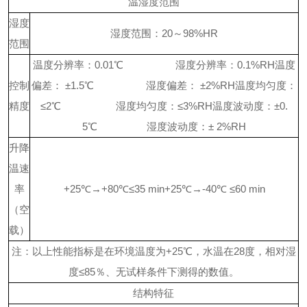
温湿度范围
湿度
湿度范围：
20～98%HR
范围
温度分辨率：
0.01℃
湿度分辨率：
0.1%RH
温度
控制
偏差：
±1.5℃
湿度偏差：
±2%RH
温度均匀度：
精度
≤2℃
湿度均匀度：
≤3%RH
温度波动度：
±0.
5℃
湿度波动度：
± 2%RH
升降
温速
率
+25℃→+80℃≤35 min
+25℃→-40℃ ≤60 min
（空
载）
注：以上性能指标是在环境温度为
+25℃，水温在28度，相对湿
度≤85％、无试样条件下测得的数值。
结构特征