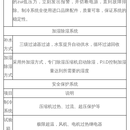
的
zui低压力，立刻发出报警，并切断电源，直到故障排
除。
制冷系统全使用进口品牌配件，质量可靠，保证系统的
稳定性。
加湿除湿系统
补水
三级过滤器过滤，水泵提升自动供水，循环过滤回收
方式
加湿
采用外加湿方式，专门除湿压缩机启动除湿，
P.I.D控制加湿
除湿
量达到所需要的湿度
方式
安全保护系统
项目
说明
制冷
压缩机过热、过流、超压保护等
系统
试验
极限超温，风机、电机过热继电器
箱