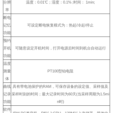
分辨
温度：
0.01℃；湿度：0.1% ;时间： 1min;
率
断电
记忆
可设定断电恢复模式为：热起
/冷起/停止
功能
预约
开机
可随意设定开机时间，打开电源后时间到机台自动运行
功能
温度
测量
PT100型铂电阻
体
曲线
具有带电池保护的
RAM，可保存设备的设定值、采样值及
记录
采样时刻的时间；最大记录时间为60天(当采样周期为1.5mi
功能
n时)
软件