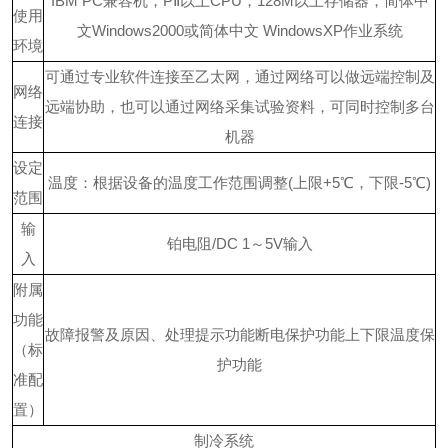
IBM PC兼容机，PⅡ以上CPU，128M以上存储器，简体中
使用
文Windows2000或简体中文 WindowsXP作业系统
环境
可通过专业软件连接至乙太网，通过网络可以做远端控制及
网络
远端协助，也可以通过网络采集试验资料，可同时控制多台
连接
机器
设定
温度：根据设备的温度工作范围调整
(上限+5℃，下限-5℃)
范围
输
铂电阻
/DC 1～5V输入
入
附属
功能
故障报警及原因、处理提示功能
断电保护功能
上下限温度保
（标
护功能
准配
置）
制冷系统