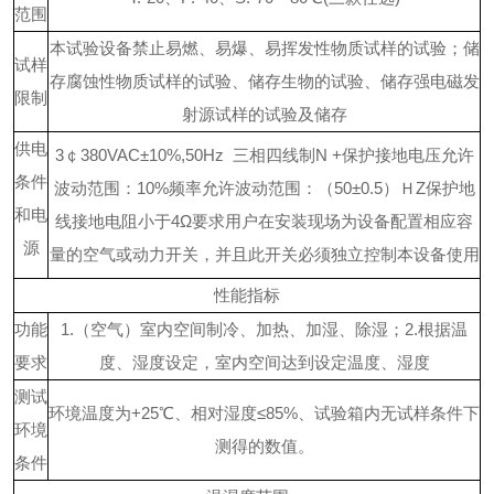
范围
本试验设备禁止易燃、易爆、易挥发性物质试样的试验；储
试样
存腐蚀性物质试样的试验、储存生物的试验、储存强电磁发
限制
射源试样的试验及储存
供电
3￠380VAC±10%,50Hz 三相四线制N +保护接地
电压允许
条件
波动范围：
10%
频率允许波动范围：（
50±0.5）ＨZ
保护地
和电
线接地电阻小于
4Ω
要求用户在安装现场为设备配置相应容
源
量的
空
气或动力开关，并且此开关必须独立控制本设备使用
性能指标
功能
1.（空气）室内空间制冷、加热、加湿、除湿；
2.根据温
要求
度、湿度设定，室内空间达到设定温度、湿度
测试
环境温度为
+25℃、相对湿度≤85%、试验箱内无试样条件下
环境
测得的数值。
条件