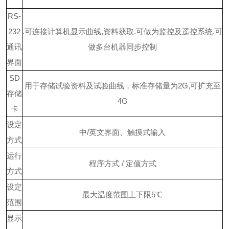
RS-
232
.可连接计算机显示曲线,资料获取
.可做为监控及遥控系统
.可
通讯
做多台机器同步控制
界面
SD
用于存储试验资料及试验曲线，标准存储量为
2G,可扩充至
存储
4G
卡
设定
中
/英文界面、触摸式输入
方式
运行
程序方式
/ 定值方式
方式
设定
最大温度范围上下限
5℃
范围
显示