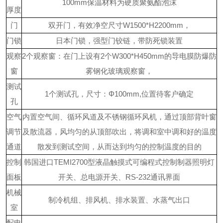
100mm保温材料为硬质聚氨酯泡沫
厚度
门
双开门，有效净空尺寸
W1500*H2200mm，
门锁
日本门锁，强型门铰链，带防死锁装置
观察
2个观察窗：在门上设有2个W300*H450mm的导电膜防爆防
窗
雾钢化玻璃观察窗，
测试
1个测试孔，尺寸：Φ100mm,位置待客户确定
孔
空气
内置空气间、循环风道及不锈钢循环风机，通过顶部背叶窗
调节
及散流器，风均匀的从顶部吹出，将调和室中调和好的温度
通道
散发到测试空间，从而达到均匀的控制温度的目的
控制
韩国进口
TEMI2700型液晶触摸式可编程式控制制器
照明灯
面板
开关、总电源开关、
RS-232通讯界面
机械
制冷机组、排风机、排水装置、水蒸气出口
室
配电