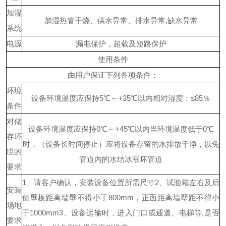
加湿
加湿热管干烧、供水异常、排水异常
,缺水异常
系统
电源
漏电保护，超载及短路保护
使用条件
由用户保证下列各项条件：
环境
设备环境温度应保持
5℃～+35℃以内
相对湿度：
≤85％
条件
对储
设备环境温度应保持
0℃～+45℃以内
当环境温度低于
0℃
存环
时，（设备长时间停止）应将设备存留的水排放干净，以免
境的
管道内的水结冰涨坏管道
要求
1、请客户确认，安装设备位置所需尺寸
2、试验箱左右及后
安装
侧壁板距离墙壁不得小于800mm，正面距离墙壁距不得小
场地
于1000mm
3、设备运输时，进入门口或通道、电梯等,是否
要求