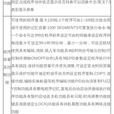
间
定点或程序动作状态显示
语言转换可以切换中文
/英文
7.5
功能
真彩显示屏幕
可使用的程序量
:最大120组,1个程序可由1~100段次组合而
成
可使用的记忆容量
:1200 SEGMENTS
可重复执行命令
:每
一个命令可达999次
程序斜率设定可由时间轴来设定
程序间
每段最大可设定
99小时99分钟，最小一分钟，可设定联结
使用
具有编辑
,清除,插入等功能
具
4组时间信号输出控制(可
程序
控制待测物ON/OFF动作)
具有
9组PID参数设定
程序执行中
容量
具有跳段
,保持功能
荧幕可作背光调整
,可设定背光时间
荧幕
及
控
显示保护功能可做定时或手动关闭设定
程序复制
,COPY, 连
制功
接功能,编辑实验标题等程序编辑功能
PID自动演算和FUZZ
能
Y控制功能
具有断电程序记忆
,复电后自动启动并接续执行程
序功能
具有预约启动及关机功能
具有日期
,时间调整功能
按
键及画面锁定
(LOCK)功能
具有待机看图功能
具有网络连接
功能