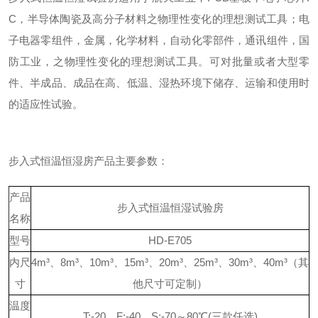
C，半导体陶瓷及高分子材料之物理性变化的理想测试工具
；
电
子电器零组件，金属，化学材料，自动化零部件，通讯组件，国
防工业，之物理性变化的理想测试工具。
可对
批量或者大型零
件、半成品、成品在高、低温、湿热环境下储存、运输和使用时
的适应性试验
。
步入式恒温恒湿房产品主要参数：
产品
步入式恒温恒湿试验房
名称
型号
HD-E705
内尺
4m³、8m³、10m³、15m³、20m³、25m³、30m³、40m³（其
寸
他尺寸可定制）
温度
T:-20、F:-40、S:-70～80℃(三款任选)