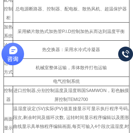
控制
总电源断路器、控制器、配电板、散热风机、超温保护器
柜
加热
采用鳞片散热式加热管
P.I.D控制加热从而达到温度平衡
系统
冷却
热交换器：采用水冷式冷凝器
系统
运输
机械室整体运输，库体散件打包运输
方式
电气控制系统
控制
进口控制器
,分别控制温度及湿度
韩国
SAMWON，彩色触摸
器
屏控制TEMI2700
温湿度设定
(SV)实际(PV)值直接显示
可显示执行程序号码
,
段次,剩余时间及循环次数, 运转时间显示
程序编辑以及图形
画面
曲线显示
具单独程序编辑画面
,每页可输入4个段次温湿度,时
显示