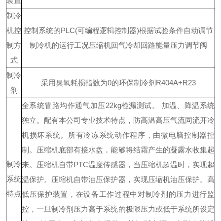
装置
制冷
机控
控制系统的
PLC(可编程逻辑控制器)根据试验条件自动调节
制方
制冷机的运行工况
压缩机回气冷却回路
能量压力调节阀
式
制冷
采用臭氧耗损指数为
0的环保制冷剂R404A+R23
剂
全系统管路均作通气加压
22kg检漏测试。
加温、降温系统
独立。
配有本公司专业技术特点，防高温高压气流同流开冷
机损坏系统。
所有冷冻系统动作程序，由微电脑控制器控
制。
压缩机底部有接水盘，能够将结霜产生的凝露水收集起
制冷
来。
压缩机自带
PTC温度传感器，当压缩机超温时，实现超
系统
温保护。
压缩机自带油压保护器，实现压缩机油压保护。
高
特点
低压保护装置，在设备工作过程中对制冷剂的压力进行监
控，一旦制冷剂压力高于系统的极限压力或低于系统所设定