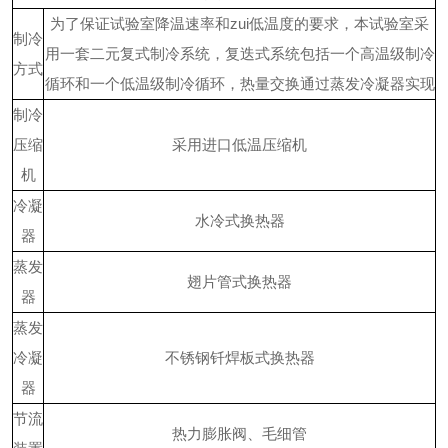
为了保证试验室降温速率和
zui低温度的要求，本试验室采
制冷
用一套二元复式制冷系统，复迭式系统包括一个高温级制冷
方式
循环和一个低温级制冷循环，热量交换通过蒸发冷凝器实现
制冷
压缩
采用进口低温压缩机
机
冷凝
水冷式换热器
器
蒸发
翅片管式换热器
器
蒸发
冷凝
不锈钢钎焊板式换热器
器
节流
热力膨胀阀、毛细管