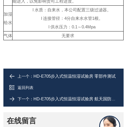
能进入，以免影响贵司工程进度。
l
水质：自来水，本公司配置三级过滤器。
加湿
l
连接管径：
4分自来水水管1根。
给水
l
供水压力：
0.1～0.4Mpa
气体
无要求
HD-E705步入式恒温恒湿试验房 零部件测试
上一个：
返回列表
HD-E705步入式恒温恒湿试验房 航天国防行业
下一个：
在线留言