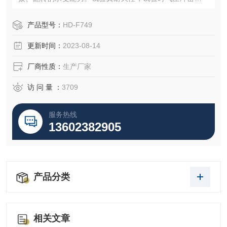
被测物插拔次数，且以规定的角度加载形式、频率，分别对
被测物重复加载，此试验以便于能随时改进产品，消除潜在
产品型号：
HD-F749
的质量问题，提高产品的耐久性和可靠性办公桌抽屉反复测
更新时间：
2023-08-14
试仪性能Z稳定的。
厂商性质：
生产厂家
访 问 量 ：
3709
服务热线
13602382905
产品分类
相关文章