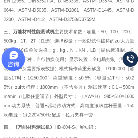
EN 12995、DIN53507-A、DIN53339、ASTM- D3574、ASTM-D
6644、ASTM-D5035、ASTM-D2061、ASTM-D1445、ASTM-D
2290、ASTM -D412、ASTM-D3759/D3759M
三、
万能材料性能测试机
主要技术参数：
容量：50、100、200、
500kg、1T、2T（任选）
选择容量：一般以试件破坏的zui大力量
值约3~10倍
单位选择：g，kg，N，KN，LB（提供标准制、公
制、英制三种，自行切换使用）
显示装置：全电脑控制（可任意
制作客户所需要报表数据）
模式操作荷重分解度：1/100,000（容
量≤1T时：1/250,000）
荷重精度：≤0.5%（容量≤1T时：≤0.2
5%）
zui大行程：1000mm （不含夹具）
测试速度：0.1～500m
m/min（电脑任意调节）
外型尺寸：（L×W×H） 985×510×1600
mm
动力系统：普通+驱动
传动方式：高精度滚珠丝杆
重量：150
kg
电源：1∮,220V/50Hz
配送：拉力夹具一套
四、
《万能材料测试机》
HD-604-S扩展知识：