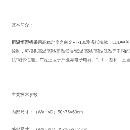
基本简介：
恒温恒湿机
采用高稳定度之白金PT-100测温抵抗体，LCD中英
控制，可模拟高温高湿/高温低湿/低温高湿/高温/低温等不
供*测试性能。广泛适应于产业界电子电器、军工、塑料、五
主要技术参数：
内部尺寸：（W×H×D）50×75×60cm
外部尺寸：（W×H×D）95×165×115cm