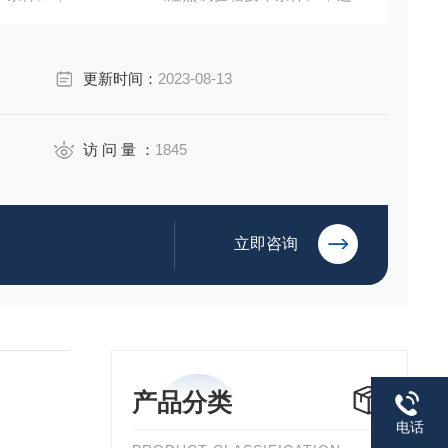
环境试验规程》中的《试验低温A：试验方法；试验高温B：
对产品进行高低温及湿热（恒定）试验。
更新时间：
2023-08-13
访 问 量 ：
1845
立即咨询
产品分类
电话