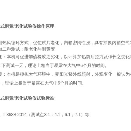
泡式耐黄
/老化试验仪操作原理
用热风循环方式，促使试片老化，内箱密闭性强，具有抽换内箱空气
做二种测试：耐老化与耐黄变
化：本机可促进加硫橡胶之劣化，以计算加热前后拉力及伸长之变化
 ℃下测试一天，理论上相当于暴露在大气中6个月的时间。
黄：本机是模拟大气环境中，受阳光紫外线照射，外观变化一般认为
时，理论上相当于暴露在大气中6个月的时间。
泡式耐黄
/老化试验仪试验标准
_T 3689-2014（测试点3.1；4.1；6.1；7.1）等