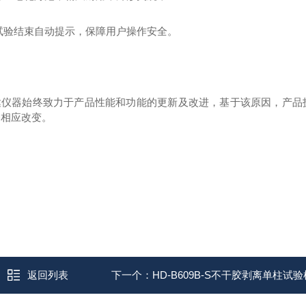
.试验结束自动提示，保障用户操作安全。
达仪器始终致力于产品性能和功能的
更
新及改进，基于该原因，产品
会相应改变。
返回列表
下一个：
HD-B609B-S不干胶剥离单柱试验