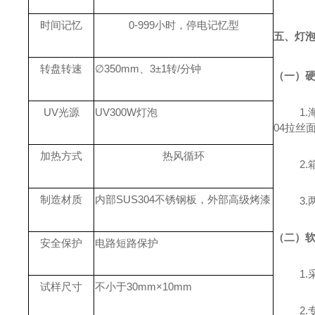
时间记忆
0-999小时，停电记忆型
五、灯
转盘转速
∅350mm、3±1转/分钟
（一）
UV光源
UV300W灯泡
1
04拉丝
加热方式
热风循环
2
制造材质
内部
SUS304不锈钢板，外部高级烤漆
3
（二）
安全保护
电路短路保护
1
试样尺寸
不小于
30mm
×10mm
2