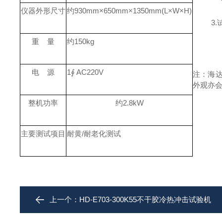
仪器外形尺寸
约
930mm×650mm×1350mm(L×W×H)
3
重
量
约
150kg
电
源
1∮ AC220V
注：海
外观亦
整机功率
约
2.8kW
主要测试项目
耐黄
/
耐老化测试
上一个：
HD-E703-300K55不干胶冷热冲击试验机