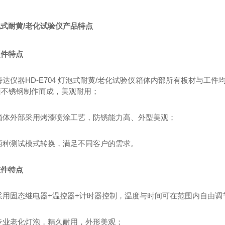
泡式耐黄
/老化试验仪产品特点
硬件特点
.海达仪器HD-E704 灯泡式耐黄/老化试验仪箱体内部所有板材与工件均
面不锈钢制作而成，美观耐用；
.箱体外部采用烤漆喷涂工艺，防锈能力高、外型美观；
.两种测试模式转换，满足不同客户的需求。
软件特点
.采用固态继电器+温控器+计时器控制，温度与时间可在范围内自由调
.专业老化灯泡，精久耐用，外形美观；