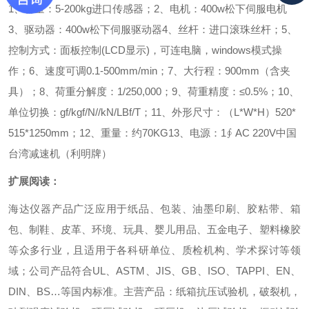
1、容量：5-200kg进口传感器；
2、电机：400w松下伺服电机
3、驱动器：400w松下伺服驱动器
4、丝杆：进口滚珠丝杆；
5、
控制方式：面板控制(LCD显示)，可连电脑，windows模式操
作；
6、速度可调0.1-500mm/min；
7、大行程：900mm（含夹
具）；
8、荷重分解度：1/250,000；
9、荷重精度：≤0.5%；
10、
单位切换：gf/kgf/N//kN/LBf/T；
11、外形尺寸：（L*W*H）520*
515*1250mm；
12、重量：约70KG
13、电源：1∮ AC 220V
中国
台湾减速机（利明牌）
扩展阅读：
海达仪器产品广泛应用于纸品、包装、油墨印刷、胶粘带、箱
包、制鞋、皮革、环境、玩具、婴儿用品、五金电子、塑料橡胶
等众多行业，且适用于各科研单位、质检机构、学术探讨等领
域；公司产品符合UL、ASTM、JIS、GB、ISO、TAPPI、EN、
DIN、BS…等国内标准。主营产品：纸箱抗压试验机，破裂机，