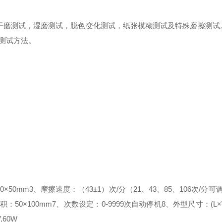
做干磨测试，湿磨测试，脱色变化测试，纸张模糊测试及特殊磨擦测试
测试方法。
×50mm
3、摩擦速度：（43±1）次/分（21、43、85、106次/分可
积：50×100mm
7、次数设定：0-9999次自动停机
8、外型尺寸：(L×W
,60W