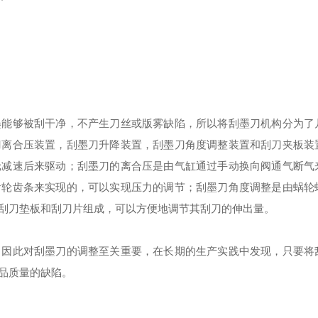
墨能够被刮干净，不产生刀丝或版雾缺陷，所以将刮墨刀机构分为了
刀离合压装置，刮墨刀升降装置，刮墨刀角度调整装置和刮刀夹板装
轮减速后来驱动；刮墨刀的离合压是由气缸通过手动换向阀通气断气
齿轮齿条来实现的，可以实现压力的调节；刮墨刀角度调整是由蜗轮
刮刀垫板和刮刀片组成，可以方便地调节其刮刀的伸出量。
。因此对刮墨刀的调整至关重要，在长期的生产实践中发现，只要将
品质量的缺陷。