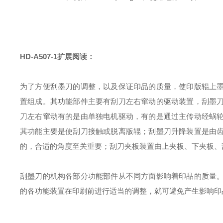
HD-A507-1
扩展阅读：
为了方便刮墨刀的调整，以及保证印品的质量，使印版辊上
置组成。其功能部件主要有刮刀左右窜动的驱动装置，刮墨
刀左右窜动有的是由单独电机驱动，有的是通过主传动经蜗
其功能主要是使刮刀接触或脱离版辊；刮墨刀升降装置是由
的，合适的角度至关重要；刮刀夹板装置由上夹板、下夹板、
刮墨刀的机构各部分功能部件从不同方面影响着印品的质量
的各功能装置在印刷前进行适当的调整，就可避免产生影响印