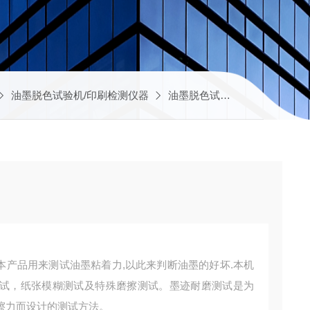
油墨脱色试验机/印刷检测仪器
油墨脱色试验机
HD-A50
介：本产品用来测试油墨粘着力,以此来判断油墨的好坏.本机
试，纸张模糊测试及特殊磨擦测试。墨迹耐磨测试是为
擦力而设计的测试方法。