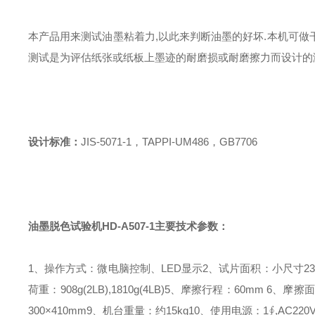
本产品用来测试油墨粘着力,以此来判断油墨的好坏.本机可
测试是为评估纸张或纸板上墨迹的耐磨损或耐磨擦力而设计的
设计标准：
JIS-5071-1，TAPPI-UM486，GB7706
油墨脱色试验机
HD-A507-1
主要技术参数：
1、操作方式：微电脑控制、LED显示
2、试片面积：小尺寸230
荷重：908g(2LB),1810g(4LB)
5、摩擦行程：60mm
6、摩擦面
300×410mm
9、机台重量：约15kg
10、使用电源：1∮,AC220V