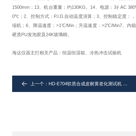
1500mm；
13、机台重量：约130KG。
14、电源：3∮ AC 380
0℃；
2、控制方式：P.I.D.自动温度演算；
3、控制稳定度：，±
缩机；
6、降温速度：>1℃/Min；升温速度：>2℃/Min
7、内箱
硬质PU发泡胶及24K玻璃棉。
海达仪器主打相关产品：恒温恒湿箱、冷热冲击试验机
上一个：
HD-E704软质合成皮耐黄老化测试机 循环加热