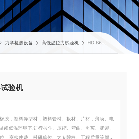
力学检测设备
高低温拉力试验机
HD-B607-S高低温电脑伺服拉力材料试验机
料试验机
橡胶，塑料异型材，塑料管材、板材、片材，薄膜、电
温或低温环境下,进行拉伸、压缩、弯曲、剥离、撕裂、
位、商检仲裁、科研单位、大专院校、工程质量等部门