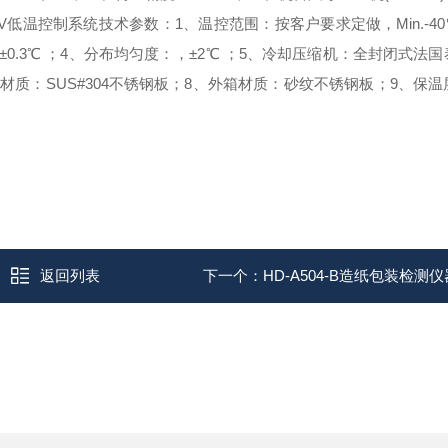
V
低温控制系统技术参数：
1、温控范围：按客户要求定做，Min.-40℃
0.3℃ ；
4、分布均匀度：，±2℃ ；
5、冷却压缩机：全封闭式法国
材质：SUS#304不锈钢板；
8、外箱材质：砂纹不锈钢板；
9、保温
返回列表
下一个：
HD-A504-B造纸包装检测仪