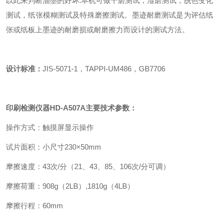
以此来判断油墨的好坏.本机可做干磨测试，湿磨测试，脱色变化
测试，纸张模糊测试及特殊磨擦测试。墨迹耐磨测试是为评估纸
张或纸板上墨迹的耐磨损或耐磨擦力而设计的测试方法。
设计标准：
JIS-5071-1，TAPPI-UM486，GB7706
印刷检测仪器
HD-A507A
主要技术参数：
操作方式：触摸屏显示操作
试片面积：小尺寸230×50mm
摩擦速度：43次/分（21、43、85、106次/分可调）
摩擦荷重：908g（2LB）,1810g（4LB）
摩擦行程：60mm