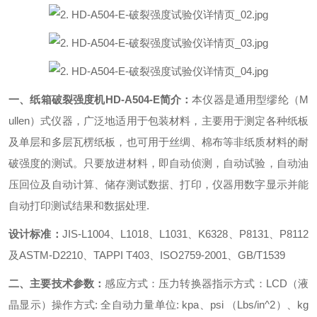
一、
纸箱破裂强度机
HD-A504-E
简介：
本仪器是通用型缪纶（M
ullen）式仪器，广泛地适用于包装材料，主要用于测定各种纸板
及单层和多层瓦楞纸板，也可用于丝绸、棉布等非纸质材料的耐
破强度的测试。只要放进材料，即自动侦测，自动试验，自动油
压回位及自动计算、储存测试数据、打印，仪器用数字显示并能
自动打印测试结果和数据处理.
设计标准：
JIS-L1004、L1018、L1031、K6328、P8131、P8112
及ASTM-D2210、TAPPI T403、ISO2759-2001、GB/T1539
二、
主要技术参数：
感应方式：压力转换器
指示方式：LCD（液
晶显示）
操作方式: 全自动
力量单位: kpa、psi （Lbs/in^2）、kg