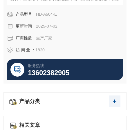
用于丝绸、棉布等非纸质材料的耐破强度的测试。只要放进
材料，即自动侦测，自动试验，自动油压回位及自动计算、
产品型号：
HD-A504-E
储存测试数据、打印，仪器用数字显示并能自动打印测试结
更新时间：
2025-07-02
果和数据处理
厂商性质：
生产厂家
访 问 量 ：
1820
服务热线
13602382905
产品分类
相关文章