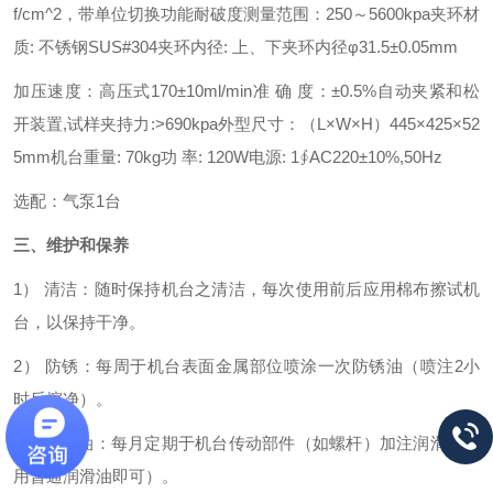
f/cm^2，带单位切换功能
耐破度测量范围：250～5600kpa
夹环材
质: 不锈钢SUS#304
夹环内径: 上、下夹环内径φ31.5±0.05mm
加压速度：高压式170±10ml/min
准 确 度：±0.5%
自动夹紧和松
开装置,试样夹持力:>690kpa
外型尺寸：（L×W×H）445×425×52
5mm
机台重量: 70kg
功 率: 120W
电源: 1∮AC220±10%,50Hz
选配：气泵1台
三、
维护和保养
1）
清洁：随时保持机台之清洁，每次使用前后应用棉布擦试机
台，以保持干净。
2）
防锈：每周于机台表面金属部位喷涂一次防锈油（喷注2小
时后擦净）。
3）
润滑油：每月定期于机台传动部件（如螺杆）加注润滑（选
用普通润滑油即可）。