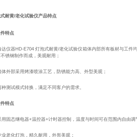
泡式耐黄
/老化试验仪产品特点
硬件特点
.海达仪器HD-E704 灯泡式耐黄/老化试验仪箱体内部所有板材与工件均
面不锈钢制作而成，美观耐用；
.箱体外部采用烤漆喷涂工艺，防锈能力高、外型美观；
.两种测试模式转换，满足不同客户的需求。
软件特点
.采用固态继电器+温控器+计时器控制，温度与时间可在范围内自由调
.专业老化灯泡，精久耐用，外形美观；