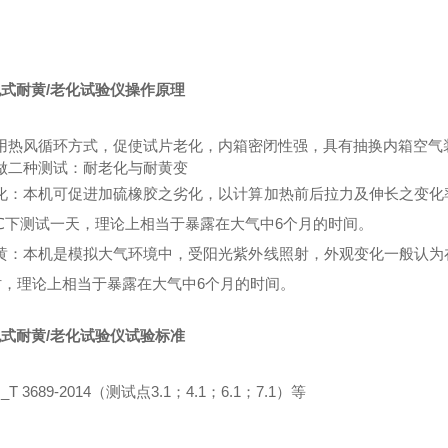
泡式耐黄
/老化试验仪操作原理
用热风循环方式，促使试片老化，内箱密闭性强，具有抽换内箱空气
做二种测试：耐老化与耐黄变
化：本机可促进加硫橡胶之劣化，以计算加热前后拉力及伸长之变化
 ℃下测试一天，理论上相当于暴露在大气中6个月的时间。
黄：本机是模拟大气环境中，受阳光紫外线照射，外观变化一般认为
时，理论上相当于暴露在大气中6个月的时间。
泡式耐黄
/老化试验仪试验标准
_T 3689-2014（测试点3.1；4.1；6.1；7.1）等