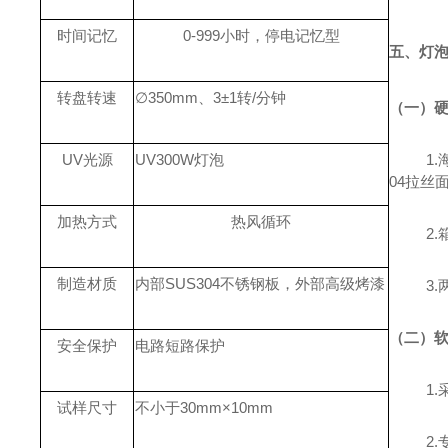
时间记忆
0-999小时，停电记忆型
五、灯
转盘转速
∅350mm、3±1转/分钟
（一）
UV光源
UV300W灯泡
1
04拉丝
加热方式
热风循环
2
制造材质
内部
SUS304不锈钢板，外部高级烤漆
3
（二）
安全保护
电路短路保护
1
试样尺寸
不小于
30mm
×10mm
2