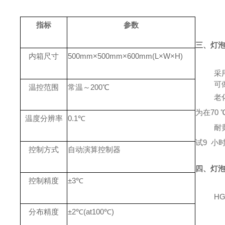
指标
参数
三、灯
内箱尺寸
500mm×500mm×600mm(L×W×H)
采
可
温控范围
常温～
200℃
老
为在
70
温度分辨率
0.1℃
耐
试9 小
控制方式
自动演算控制器
四、灯
控制精度
±3℃
HG
分布精度
±2℃(at100℃)