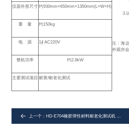
仪器外形尺寸
约
930mm×650mm×1350mm(L×W×H)
3
重
量
约
150kg
电
源
1∮ AC220V
注：海
外观亦
整机功率
约
2.8kW
主要测试项目
耐黄
/
耐老化测试
上一个：
HD-E704橡胶弹性材料耐老化测试机 提供维护