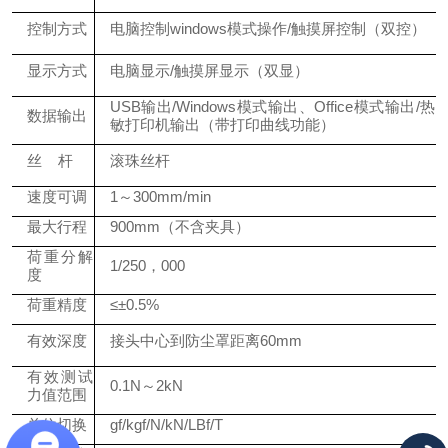
控制方式
电脑控制
windows模式操作/触摸屏控制（双控）
显示方式
电脑显示
/触摸屏显示（双显）
USB输出/
Windows模式输出、Office模式输出/
热
数据输出
敏打印机输出（带打印曲线功能）
丝
杆
滚珠丝杆
速度可调
1
～
3
00mm/min
最大行程
900mm（不含夹具）
荷重分解
1/250，000
度
荷重精度
≤±
0.5
%
有效深度
接头中心到防尘罩距离
60mm
有效测试
0.
1
N～2kN
力值范围
单位切换
gf/kgf/N/kN/LBf/T