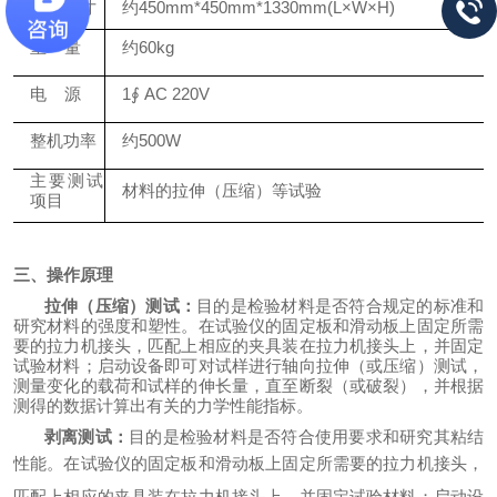
外型尺寸
约
45
0mm*
4
50mm*1
33
0mm(L×W×H)
重
量
约
6
0kg
电
源
1∮
AC 220V
整机功率
约
500W
主要测试
材料的拉伸（压缩）等试验
项目
三、操作原理
拉伸（压缩）测试：
目的是检验材料是否符合规定的标准和
研究材料的强度和塑性。
在
试验仪的固定板和滑动板上固定所需
要的拉力机接头
，
匹配上相应的夹具装在拉力机接头上，并固定
试验材料
；
启动设备即可
对试样
进行
轴向拉伸（或压缩）
测试，
测量变化的载荷和试样的伸长量，直至断裂（或破裂），并根据
测得的数据计算出有关的力学性能指标。
剥离测试：
目的是检验材料是否符合使用要求和研究其粘结
性能。
在
试验仪的固定板和滑动板上固定所需要的拉力机接头
，
匹配上相应的夹具装在拉力机接头上，并固定试验材料
；
启动设