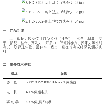
一、
产品功能
桌上型
拉力试验仪可以做拉伸（压缩）、抗弯、剥离、变
形、撕裂、粘合、穿刺力、开启力、低速解卷力、拔开力等性能
测试，取得延伸量、延伸率、应力、应变等测试结果及测试资
料。
二
、主要技术参数
指标
参数
容
量
50N\100N\500N\1kN\2kN 传感器
电
机
400w伺服电机
驱
动
器
400w伺服驱动器