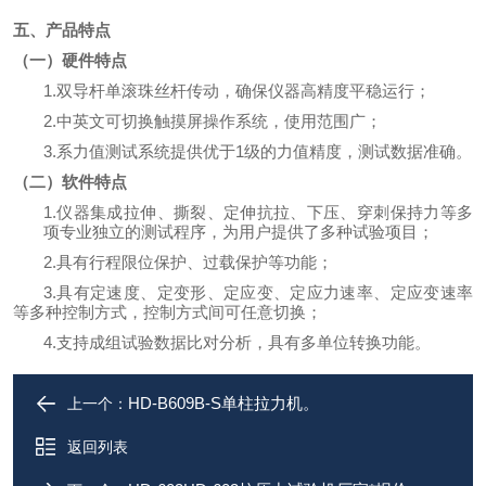
五、产品特点
（一）硬件特点
1.
双导杆单滚珠丝杆传动，确保仪器高精度平稳运行；
2
.中英文可切换
触摸屏操作系统
，使用范围广
；
3.系力值测试系统提供优于
1
级的力值精度，测试数据准确。
（二）软件特点
1.仪器集成拉伸、撕裂、定伸抗拉、下压、穿刺保持力等多
项专业独立的测试程序，为用户提供了多种试验项目；
2.具有行程限位保护、过载保护等功能；
3.具有定速度、定变形、定应变、定应力速率、定应变速率
等多种控制方式，控制方式间可任意切换；
4.支持成组试验数据比对分析，具有多单位转换功能。
HD-B609B-S单柱拉力机。
上一个：
返回列表