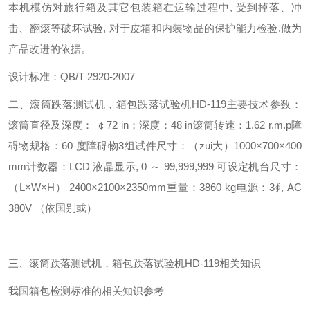
本机模仿对旅行箱及其它包装箱在运输过程中, 受到掉落、冲
击、翻滚等破坏试验, 对于皮箱和内装物品的保护能力检验,做为
产品改进的依据。
设计标准：QB/T 2920-2007
二、
滚筒跌落测试机
，箱包跌落试验机HD-119主要技术参数：
滚筒直径及深度： ￠72 in；深度：48 in
滚筒转速：1.62 r.m.p
障
碍物规格：60 度障碍物3组
试件尺寸：（zui大）1000×700×400
mm
计数器：LCD 液晶显示, 0 ～ 99,999,999 可设定
机台尺寸：
（L×W×H） 2400×2100×2350mm
重量：3860 kg
电源：3∮, AC
380V （依国别或）
三、
滚筒跌落测试机
，箱包跌落试验机HD-119相关知识
我国箱包检测标准的相关知识参考