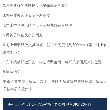
2.将准备好的测试样品正确佩戴至头型上
3.将释放夹具调节至任意高度
4.向上拉动冲击砝码，使其被释放夹具钩住
5.用钩子钩住头盔的后方
6.向上调节释放夹具装置，使冲击高度达到500mm（基重杆上有
高度标示）
7.向下拨动释放开关，待砝码坠落后，将开关拨回原来的位置
8.测试结束
安全注意事项：测试过程中，测试人员需远离测试仪器。测试人
员精神需高度集中
HD-F736-A椅子办公椅跌落冲击试验仪
上一个：