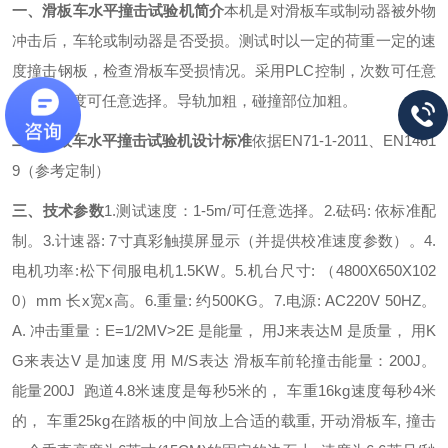
一、
滑板车水平撞击试验机
简介
本机是对滑板车或制动器被外物
冲击后，车轮或制动器是否受损。测试时以一定的荷重一定的速
度撞击钢板，检查滑板车受损情况。采用PLC控制，次数可任意
设定，速度可任意选择。导轨加粗，碰撞部位加粗。
二、
滑板车水平撞击试验机
设计标准
依据EN71-1-2011、EN1461
9（参考定制）
三、技术参数
1.测试速度：1-5m/可任意选择。
2.砝码: 依标准配
制。
3.计速器: 7寸真彩触摸屏显示（并提供校准速度参数）。
4.
电机功率:松下伺服电机1.5KW。
5.机台尺寸: （4800X650X102
0）mm 长x宽x高。
6.重量: 约500KG。
7.电源: AC220V 50HZ。
A. 冲击重量：
E=1/2MV>2
E 是能量， 用J来表达
M 是质量， 用K
G来表达
V 是加速度 用 M/S表达
滑板车前轮撞击能量：200J。
能量200J 跑道4.8米
速度是每秒5米的， 车重16kg
速度每秒4米
的， 车重25kg
在踏板的中间放上合适的载重, 开动滑板车, 撞击