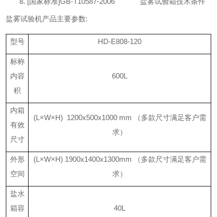
8.
[国家标准]
GB-T10587-2006
盐雾试验箱技术条件
盐雾试验机产品主要参数
:
型号
HD-E808-
120
标称
内容
600L
积
内箱
(L×W×H)
1200x500x1000
mm （多款尺寸满足客户需
有效
求）
尺寸
外形
(L×W×H)
1900x1400x1300
mm
（多款尺寸满足客户需
空间
求）
盐水
箱容
40
L