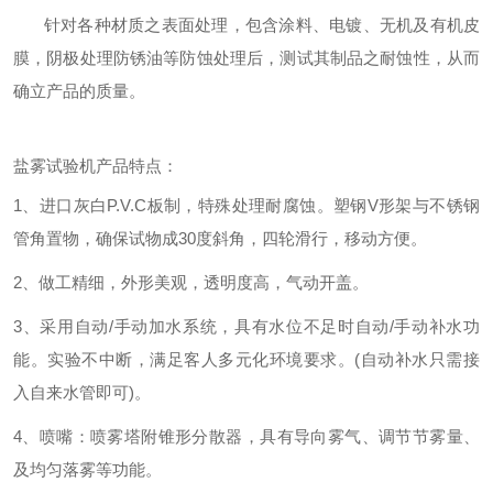
针对各种材质之表面处理，包含涂料、电镀、无机及有机皮
膜，阴极处理防锈油等防蚀处理后，测试其制品之耐蚀性
，
从而
确立产品的质量
。
盐雾试验机产品特点：
1、
进口灰白
P.V.C板制，特殊处理耐腐蚀。塑钢V形架与不锈钢
管角置物，确保试物成30度斜角，四轮滑行，
移动方便。
2、
做工精细，外形美观，透明度高，气动开盖
。
3、
采用自动
/手动加水系统，具有水位不足时自动/手动补水功
能。实验不中断，满足客人多元化环境要求。(自动补水只需接
入自来水管即可)
。
4、
喷嘴：喷雾塔附锥形分散器，具有导向雾气、调节节雾量、
及均匀落雾等功能。