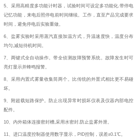
5、
采用高精度多功能计时器，试验时间可设定多功能化
.带停电
记忆功能，来电后照停电前时间继续
。
工作，直至产品完成要求
时间，避免停电后实验重做。
6、
盐雾实验时采用蒸汽直接加温方式，升温速度快，温度分布
均匀
,减短待机时间
。
7、
两键式全自动操作。带全侦测故障预警系统。故障发生时可
亮灯显示并蜂鸣报警
。
8、
采用内置式雾量收集筒两个。比传统的外置式相比更不易碰
坏。
9、
附超载短路保护。防止出现异常时损坏仪表及仪器内部电控
配件
。
10、
内外箱体连接密封槽
,采用水密封.防止盐雾外泄。
11、
进口温度控制器使用数字显示，
PID控制，误差±0.1℃。