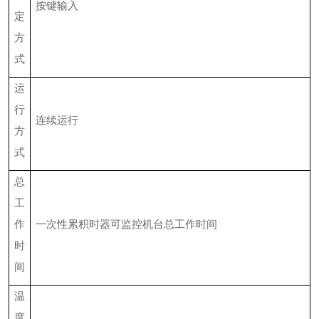
按键输入
定
方
式
运
行
连续运行
方
式
总
工
作
一次性累积时器可监控机台总工作时间
时
间
温
度