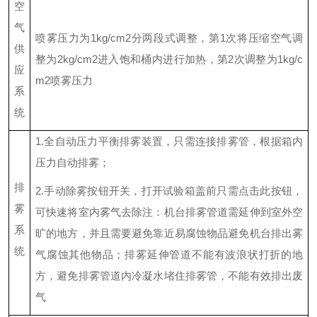
空
气
喷雾压力为
1kg/cm2分两段式调整，第
1
次将压缩空气调
供
整为
2kg/cm2进入饱和桶内进行加热，第
2
次调整为
1kg/c
应
m2喷雾压力
系
统
1.
全自动压力平衡排雾装置，只需连接排雾管，根据箱内
压力自动排雾；
排
2.
手动除雾按钮开关，打开试验箱盖前只需点击此按钮，
雾
可快速将室内雾气去除注：机台排雾管道需延伸到室外空
系
旷的地方，并且需要避免靠近易腐蚀物品避免机台排出雾
统
气腐蚀其他物品；排雾延伸管道不能有波浪状打折的地
方，避免排雾管道内冷凝水堵住排雾管，不能有效排出废
气