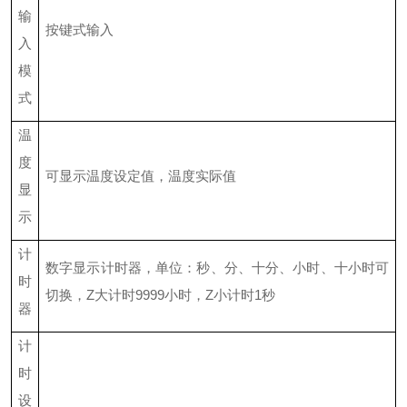
输
按键式输入
入
模
式
温
度
可显示温度设定值，温度实际值
显
示
计
数字显示计时器，单位：秒、分、十分、小时、十小时可
时
切换，
Z
大计时
9999小时，
Z
小计时
1秒
器
计
时
设