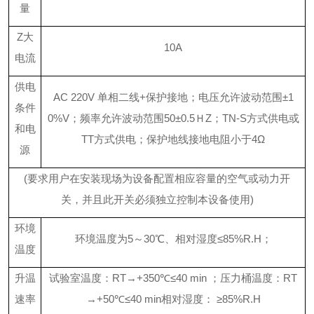
量
Z
大
10A
电流
供电
AC 220V 单相二线+保护接地；电压允许波动范围±1
条件
0%V；频率允许波动范围50±0.5ＨZ；TN-S方式供电或
和电
TT方式供电；保护地线接地电阻小于4Ω
源
(
要求用户在安装现场为设备配置相应容量的空气或动力开
关，并且此开关必须独立控制本设备使用
)
环境
环境温度为
5～30℃、相对湿度≤85%R.H；
温度
升温
试验室温度：
RT→+35
0
℃≤40 min
；
压力桶温度
：
RT
速率
→+50℃≤40 min
相对湿度：
≥85%R.H