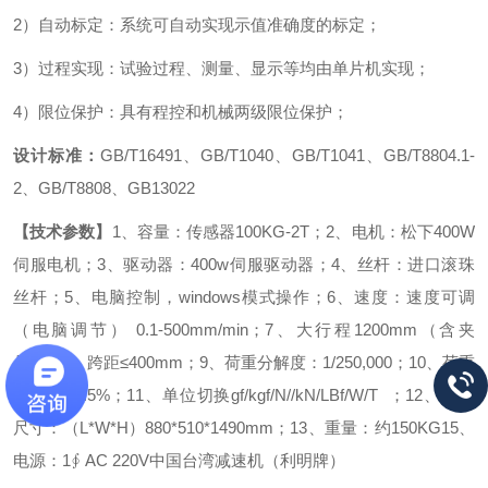
2）自动标定：系统可自动实现示值准确度的标定；
3）过程实现：试验过程、测量、显示等均由单片机实现；
4）限位保护：具有程控和机械两级限位保护；
设计标准：
GB/T16491、GB/T1040、GB/T1041、GB/T8804.1-
2、GB/T8808、GB13022
【技术参数】
1、容量：传感器100KG-2T；
2、电机：松下400W
伺服电机；
3、驱动器：400w伺服驱动器；
4、丝杆：进口滚珠
丝杆；
5、电脑控制，windows模式操作；
6、速度：速度可调
（电脑调节） 0.1-500mm/min；
7、大行程1200mm（含夹
具）；
8、跨距≤400mm；
9、荷重分解度：1/250,000；
10、荷重
精度：≤0.5%；
11、单位切换gf/kgf/N//kN/LBf/W/T ；
12、外形
尺寸：（L*W*H）880*510*1490mm；
13、重量：约150KG
15、
电源：1∮ AC 220V
中国台湾减速机（利明牌）