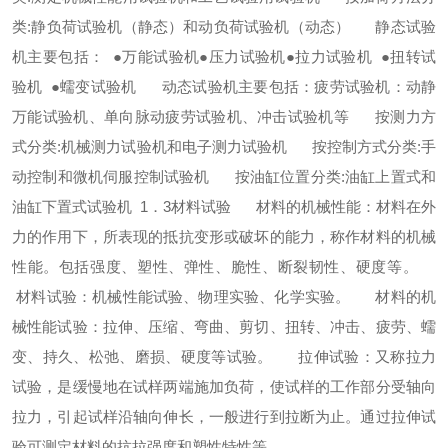
类:静负荷试验机（静态）和动负荷试验机（动态）
静态试验
机主要包括：
●万能试验机●压力试验机●拉力试验机 ●扭转试
验机 ●蠕变试验机
动态试验机主要包括：疲劳试验机：动静
万能试验机、单向脉动疲劳试验机、冲击试验机等
按测力方
式分类:机械测力试验机和电子测力试验机
按控制方式分类:手
动控制和微机伺服控制试验机
按油缸位置分类:油缸上置式和
油缸下置式试验机
1．3材料试验
材料的机械性能：材料在外
力的作用下，所表现的抵抗变形或破坏的能力，称作材料的机械
性能。包括强度、塑性、弹性、脆性、断裂韧性、硬度等。
材料试验：机械性能试验、物理实验、化学实验。
材料的机
械性能试验：拉伸、压缩、弯曲、剪切、扭转、冲击、疲劳、蠕
变、持久、松弛、磨损、硬度等试验。
拉伸试验：又称拉力
试验，是缓慢地在试样两端施加负荷，使试样的工作部分受轴向
拉力，引起试样沿轴向伸长，一般进行到拉断为止。通过拉伸试
验可测定材料的抗拉强度和塑性特性等。