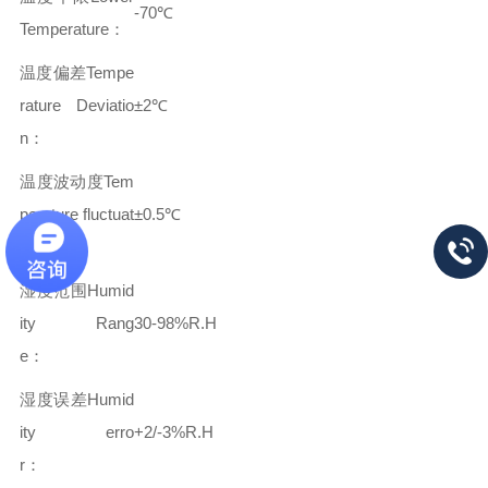
-70℃
Temperature：
温度偏差Tempe
rature Deviatio
±2℃
n：
温度波动度Tem
perature fluctuat
±0.5℃
ions：
湿度范围Humid
ity Rang
30-98%R.H
e：
湿度误差Humid
ity erro
+2/-3%R.H
r：