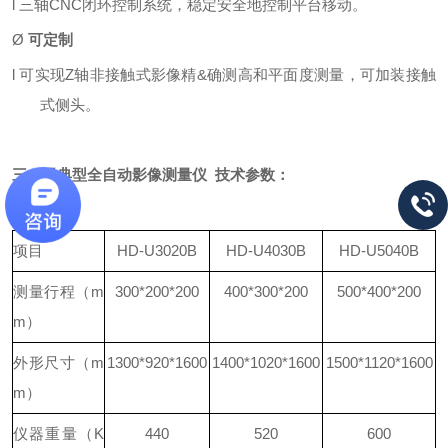
l
三轴
CNC闭环控制系统，稳定安全地控制平台移动。
Ø
可定制
l
可实现
Z轴非接触式影像精&确
测高和平面度测量，可加装接触
式侧头。
三、
经典型全自动影像测量仪
技术参数：
项目
HD-U3020
B
HD-U4030
B
HD-U5040
B
测量行程（m
300*200*200
400*300*200
500*400*200
m）
外形尺寸（
m
1300*920*1600
1400*1020*1600
1500*1120*1600
m
）
仪器重量（
K
440
520
600