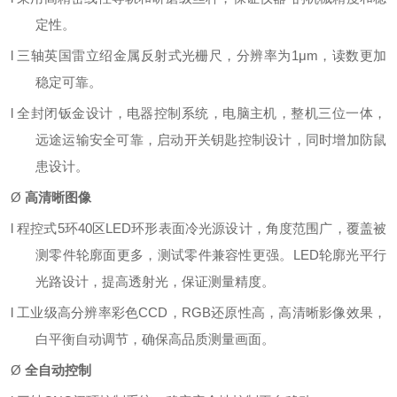
定性。
l
三轴英国雷立绍金属反射式光栅尺，分辨率为
1μm，读数更加
稳定可靠。
l
全封闭钣金设计，电器控制系统，电脑主机，整机三位一体，
远途运输安全可靠，启动开关钥匙控制设计，同时增加防鼠
患设计。
Ø
高清晰图像
l
程控式
5环40区LED环形表面冷光源设计，角度范围广，覆盖被
测零件轮廓面更多，测试零件兼容性更强。LED轮廓光平行
光路设计，提高透射光，保证测量精度。
l
工业级高分辨率彩色
CCD，RGB还原性高，高清晰影像效果，
白平衡自动调节，确保高品质测量画面。
Ø
全自动控制