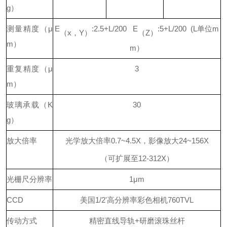
g
）
测量精度（μ
E
:
2.5
+L/200 E
:5+L/200 (L单位m
（x，Y）
（Z）
m）
m）
重复精度
（μ
3
m）
玻璃承载（
K
30
g
）
放大倍率
光学放大倍率0.7~4.5X，影像放大24~156X
（可扩展至12-312X）
光栅尺分辨率
1μm
CCD
美国1/2'高分辨率彩色相机760TVL
传动方式
精密直线导轨+研磨滚珠丝杆