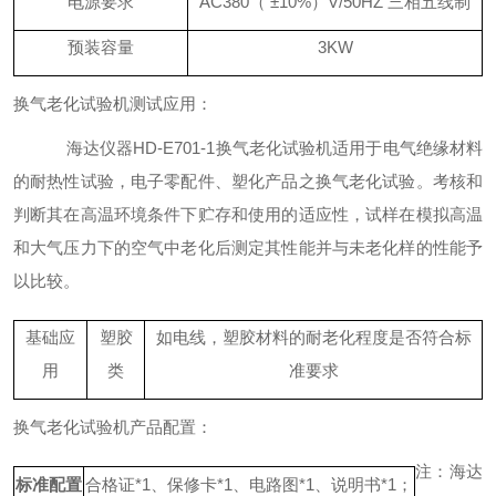
电源要求
AC380（ ±10%）V/50HZ 三相五线制
预装容量
3KW
换气老化试验机测试应用：
海达仪器
HD-E701-1换气老化试验机
适用于
电气绝缘材料
的耐热性试验，电子零配件、塑化产品之换气老化试验。考核和
判断其在高温环境条件下贮存和使用的适应性，试样在模拟高温
和大气压力下的空气中老化后测定其性能并与未老化样的性能予
以比较。
基础应
塑胶
如电线，塑胶材料的耐老化程度是否符合标
用
类
准要求
换气老化试验机产品配置：
注：海达
标准配置
合格证
*1
、保修卡
*1
、电路图
*1、
说明书
*1；