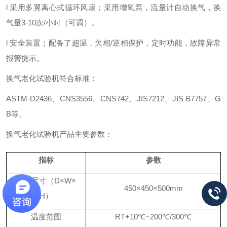
l
采用多翼离心式循环风扇；采用增氧泵，流量计自动换气，换
气量
3-10次/小时（可调）。
l
安全装置；配备了超温，欠相
/逆相保护，定时功能，故障异常
报警提示。
换气老化试验机符合标准：
ASTM-D2436、CNS3556、CNS742、JIS7212、JIS B7757、G
B
等。
换气老化试验机产品主要参数：
指标
参数
内箱尺寸（
D×W×
450×450×500mm
H）
温度范围
RT+10℃~200℃/300℃