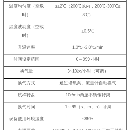
温度均匀度（空载
≤±2℃（200℃以内，200℃-300℃≥
时）
3℃）
温度波动度（空载
±0.5℃
时）
升温速率
1.0℃~3.0℃/min
时间设定范围
0～999 小时
换气量
3~10次/小时（可调）
换气方式
通过增氧泵、流量计自动换气
试样转盘
10r/min两层不锈钢转架
换气时间
1～99（s、m、h）可调
设备使用环境湿度
≤85%