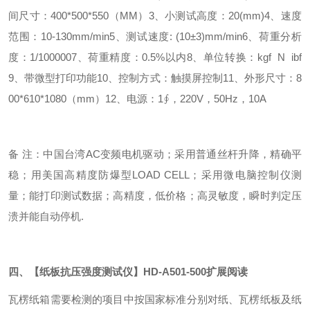
间尺寸：400*500*550（MM）
3、小测试高度：20(mm)
4、速度
范围：10-130mm/min
5、测试速度: (10±3)mm/min
6、荷重分析
度：1/100000
7、荷重精度：0.5%以内
8、单位转换：kgf N ibf
9、带微型打印功能
10、控制方式：触摸屏控制
11、外形尺寸：8
00*610*1080（mm）
12、电源：1∮，220V，50Hz，10A
备 注：中国台湾AC变频电机驱动；采用普通丝杆升降，精确平
稳；用美国高精度防爆型LOAD CELL；采用微电脑控制仪测
量；能打印测试数据；高精度，低价格；高灵敏度，瞬时判定压
溃并能自动停机.
四、【纸板抗压强度测试仪】HD-A501-500
扩展阅读
瓦楞纸箱需要检测的项目中按国家标准分别对纸、瓦楞纸板及纸