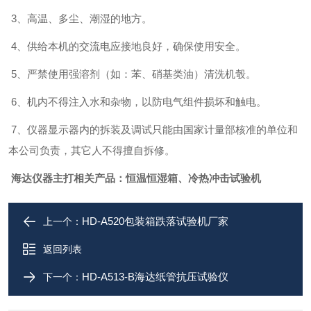
3
、高温、多尘、潮湿的地方。
4
、供给本机的交流电应接地良好，确保使用安全。
5
、严禁使用强溶剂（如：苯、硝基类油）清洗机彀。
6
、机内不得注入水和杂物，以防电气组件损坏和触电。
7
、仪器显示器内的拆装及调试只能由国家计量部核准的单位和
本公司负责，其它人不得擅自拆修。
海达仪器主打相关产品：
恒温恒湿箱、冷热冲击试验机
HD-A520包装箱跌落试验机厂家
上一个：
返回列表
HD-A513-B海达纸管抗压试验仪
下一个：