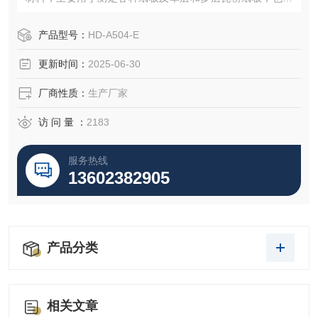
用于丝绸、棉布等非纸质材料的耐破强度的测试。只要放进
材料，即自动侦测，自动试验，自动油压回位及自动计算、
产品型号：
HD-A504-E
储存测试数据、打印，仪器用数字显示并能自动打印测试结
更新时间：
2025-06-30
果和数据处理.
厂商性质：
生产厂家
访 问 量 ：
2183
服务热线
13602382905
产品分类
相关文章