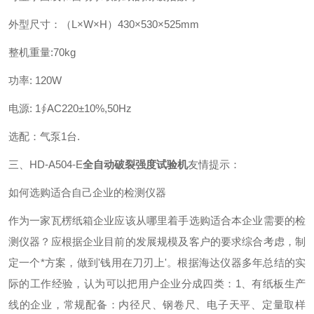
外型尺寸：（L×W×H）430×530×525mm
整机重量:70kg
功率: 120W
电源: 1∮AC220±10%,50Hz
选配：气泵1台.
三、HD-A504-E
全自动破裂强度试验机
友情提示：
如何选购适合自己企业的检测仪器
作为一家瓦楞纸箱企业应该从哪里着手选购适合本企业需要的检
测仪器？应根据企业目前的发展规模及客户的要求综合考虑，制
定一个*方案，做到'钱用在刀刃上'。根据海达仪器多年总结的实
际的工作经验，认为可以把用户企业分成四类：
1、有纸板生产
线的企业，常规配备：内径尺、钢卷尺、电子天平、定量取样