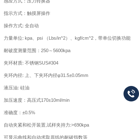
感应方式：压力转换器
指示方式：触摸屏操作
操作方式: 全自动
力量单位: kpa、psi （Lbs/in^2）、kgf/cm^2，带单位切换功能
耐破度测量范围：250～5600kpa
夹环材质: 不锈钢SUS#304
夹环内径: 上、下夹环内径φ31.5±0.05mm
液压油: 硅油
加压速度：高压式170±10ml/min
准确度：±0.5%
自动夹紧和松开装置,试样夹持力:>690kpa
可显示曲线和自动求取原纸的耐破指数等